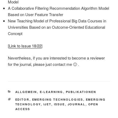
Model
A Collaborative Filtering Recommendation Algorithm Model
Based on User Feature Transfer
New Teaching Model of Professional Big Data Courses in
Universities Based on an Outcome-Oriented Educational
Concept
[
Link to Issue 18/22
]
Nevertheless, if you are interested to become a reviewer
for the journal, please just contact me 🙂 .
KATEGORIEN
ALLGEMEIN
,
E-LEARNING
,
PUBLIKATIONEN
SCHLAGWÖRTER
EDITOR
,
EMERGING TECHNOLOGIES
,
EMERGING
TECHNOLOGY
,
IJET
,
ISSUE
,
JOURNAL
,
OPEN
ACCESS