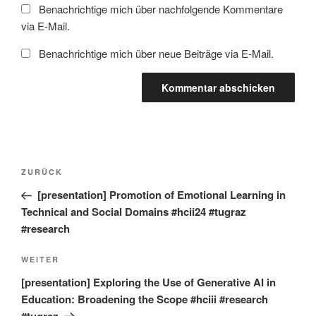
Benachrichtige mich über nachfolgende Kommentare
via E-Mail.
Benachrichtige mich über neue Beiträge via E-Mail.
Beitragsnavigation
Vorheriger
ZURÜCK
Beitrag
[presentation] Promotion of Emotional Learning in
Technical and Social Domains #hcii24 #tugraz
#research
Nächster
WEITER
Beitrag
[presentation] Exploring the Use of Generative AI in
Education: Broadening the Scope #hciii #research
#tugraz