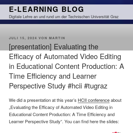
Zum
E-LEARNING BLOG
Inhalt
Digitale Lehre an und rund um der Technischen Universität Graz
springen
VERÖFFENTLICHT
JULI 15, 2024
VON
MARTIN
AM
[presentation] Evaluating the
Efficacy of Automated Video Editing
in Educational Content Production: A
Time Efficiency and Learner
Perspective Study #hcii #tugraz
We did a presentation at this year’s
HCII conference
about
„Evaluating the Efficacy of Automated Video Editing in
Educational Content Production: A Time Efficiency and
Learner Perspective Study“. You can find here the slides: