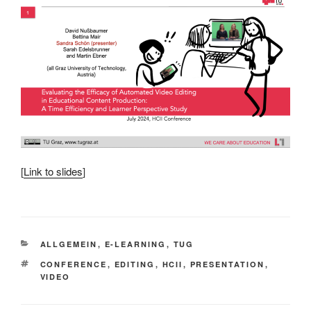
[
Link to slides
]
KATEGORIEN
ALLGEMEIN
,
E-LEARNING
,
TUG
SCHLAGWÖRTER
CONFERENCE
,
EDITING
,
HCII
,
PRESENTATION
,
VIDEO