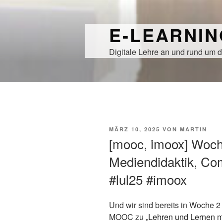
Zum
Inhalt
E-LEARNI
springen
Digitale Lehre an und rund um d
VERÖFFENTLICHT
MÄRZ 10, 2025
VON
MARTIN
AM
[mooc, imoox] Woch
Mediendidaktik, Com
#lul25 #imoox
Und wir sind bereits in Woche 2
MOOC zu „
Lehren und Lernen m