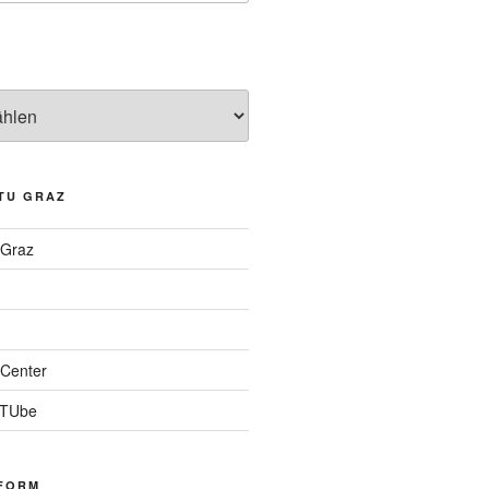
TU GRAZ
 Graz
Center
 TUbe
FORM