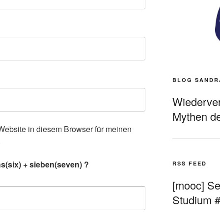
BLOG SANDR
Wiederverö
Mythen de
ebsite in diesem Browser für meinen
.
s(six) + sieben(seven) ?
RSS FEED
[mooc] Sel
Studium 