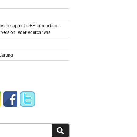
s to support OER production –
version! #oer #oercanvas
lärung
Suchen