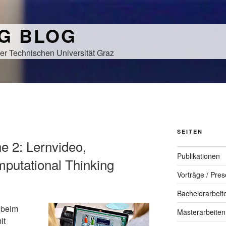
NG BLOG
er Technischen Universität Graz
SEITEN
e 2: Lernvideo,
Publikationen
putational Thinking
Vorträge / Pres
Bachelorarbeit
 beim
Masterarbeiten
it