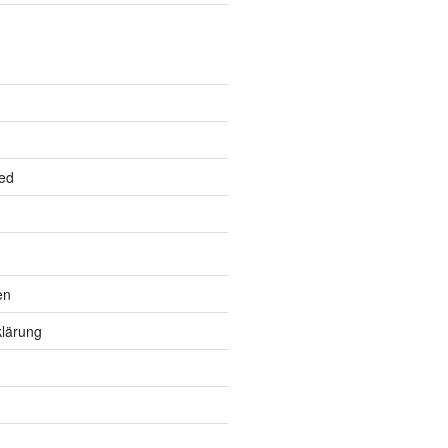
ed
en
lärung