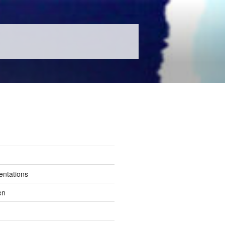
entations
en