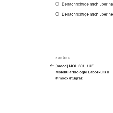
Benachrichtige mich über n
Benachrichtige mich über ne
Beitragsnavigation
Vorheriger
ZURÜCK
Beitrag
[mooc] MOL.601_1UF
Molekularbiologie Laborkurs II
#imoox #tugraz