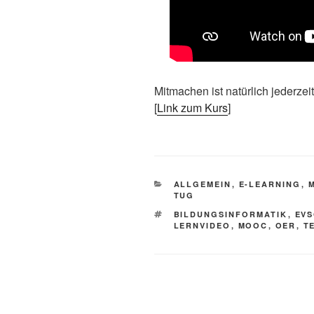
Mitmachen ist natürlich jederzei
[
Link zum Kurs
]
KATEGORIEN
ALLGEMEIN
,
E-LEARNING
,
TUG
SCHLAGWÖRTER
BILDUNGSINFORMATIK
,
EV
LERNVIDEO
,
MOOC
,
OER
,
T