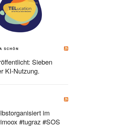
A SCHÖN
ffentlicht: Sieben
r KI-Nutzung.
bstorganisiert im
#imoox #tugraz #SOS