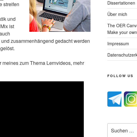
Dissertationen
 streifen
Über mich
tik und
The OER Canva
Mix ist
Make your own 
 auch
tiv und zusammenhängend gedacht werden
Impressum
gelöst.
Datenschutzerk
ier meines zum Thema Lernvideos, mehr
FOLLOW US
Suche
nach: