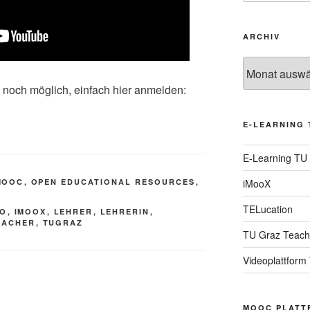
ARCHIV
Archiv
t noch möglich, einfach hier anmelden:
E-LEARNING 
E-Learning TU
MOOC
,
OPEN EDUCATIONAL RESOURCES
,
iMooX
TELucation
SO
,
IMOOX
,
LEHRER
,
LEHRERIN
,
EACHER
,
TUGRAZ
TU Graz Teach
Videoplattform
MOOC PLATT