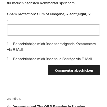
für meinen nächsten Kommentar speichern.
Spam protection: Sum of eins(one) + acht(eight) ?
*
Benachrichtige mich über nachfolgende Kommentare
via E-Mail.
Benachrichtige mich über neue Beiträge via E-Mail.
Beitragsnavigation
Vorheriger
ZURÜCK
Beitrag
[presentation] The OER Paradox in Ukraine