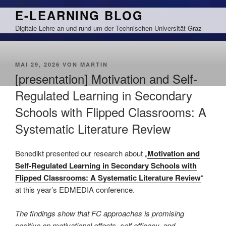
Zum
E-LEARNING BLOG
Inhalt
Digitale Lehre an und rund um der Technischen Universität Graz
springen
VERÖFFENTLICHT
MAI 29, 2026
VON
MARTIN
AM
[presentation] Motivation and Self-
Regulated Learning in Secondary
Schools with Flipped Classrooms: A
Systematic Literature Review
Benedikt presented our research about „
Motivation and
Self-Regulated Learning in Secondary Schools with
Flipped Classrooms: A Systematic Literature Review
“
at this year’s EDMEDIA conference.
The findings show that FC approaches is promising
positive on motivational effects, self efficacy, and