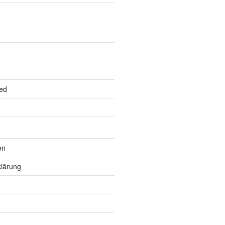
ed
en
lärung