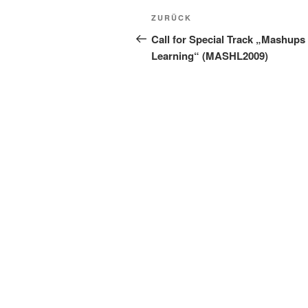
Beitragsnavigation
Vorheriger
ZURÜCK
Beitrag
Call for Special Track „Mashups 
Learning“ (MASHL2009)