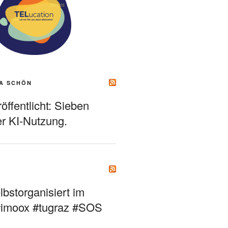
A SCHÖN
ffentlicht: Sieben
r KI-Nutzung.
bstorganisiert im
#imoox #tugraz #SOS