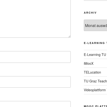
ARCHIV
Archiv
E-LEARNING 
E-Learning TU
iMooX
TELucation
TU Graz Teach
Videoplattform
MOOC PLATT