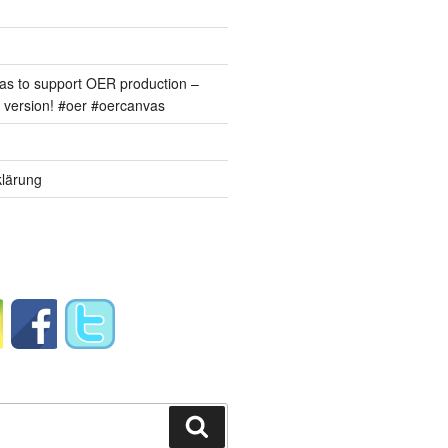
s to support OER production –
version! #oer #oercanvas
lärung
Suchen