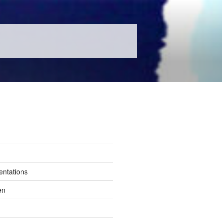
entations
en