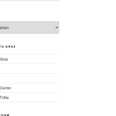
TU GRAZ
 Graz
Center
 TUbe
FORM