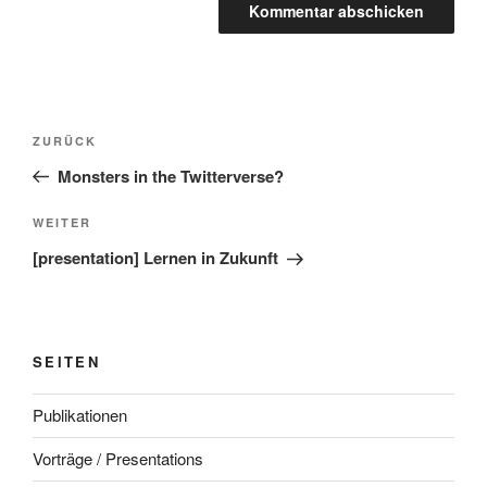
Beitragsnavigation
Vorheriger
ZURÜCK
Beitrag
Monsters in the Twitterverse?
Nächster
WEITER
Beitrag
[presentation] Lernen in Zukunft
SEITEN
Publikationen
Vorträge / Presentations