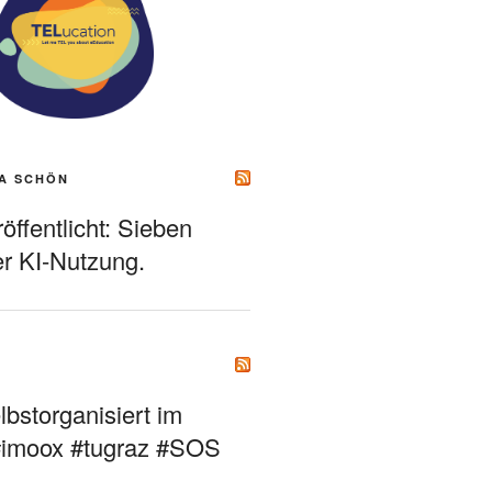
A SCHÖN
ffentlicht: Sieben
r KI-Nutzung.
bstorganisiert im
#imoox #tugraz #SOS