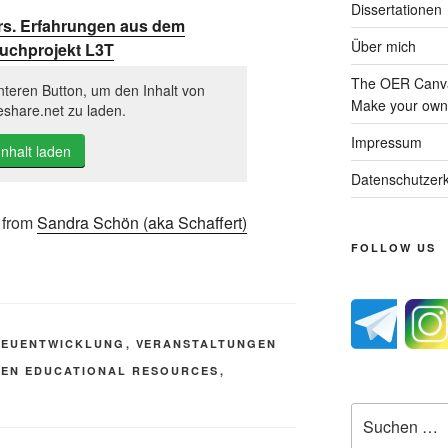
Dissertationen
rs. Erfahrungen aus dem
Über mich
uchprojekt L3T
The OER Canva
nteren Button, um den Inhalt von
Make your own 
eshare.net zu laden.
Impressum
Inhalt laden
Datenschutzerk
from
Sandra Schön (aka Schaffert)
FOLLOW US
NEUENTWICKLUNG
,
VERANSTALTUNGEN
EN EDUCATIONAL RESOURCES
,
Suche
nach: