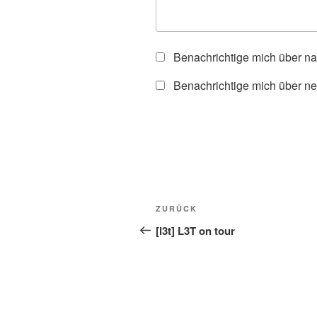
Benachrichtige mich über n
Benachrichtige mich über ne
Beitragsnavigation
Vorheriger
ZURÜCK
Beitrag
[l3t] L3T on tour