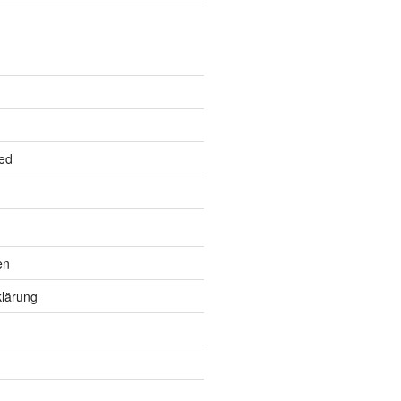
ed
en
lärung