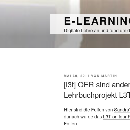
Zum
Inhalt
E-LEARNI
springen
Digitale Lehre an und rund um d
VERÖFFENTLICHT
MAI 30, 2011
VON
MARTIN
AM
[l3t] OER sind ande
Lehrbuchprojekt L3
Hier sind die Folien von
Sandra
danach wurde das
L3T on tour P
Folien: