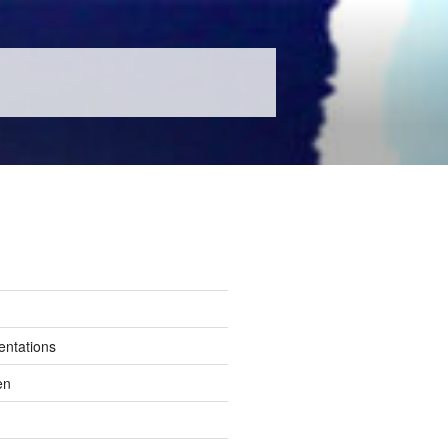
entations
en