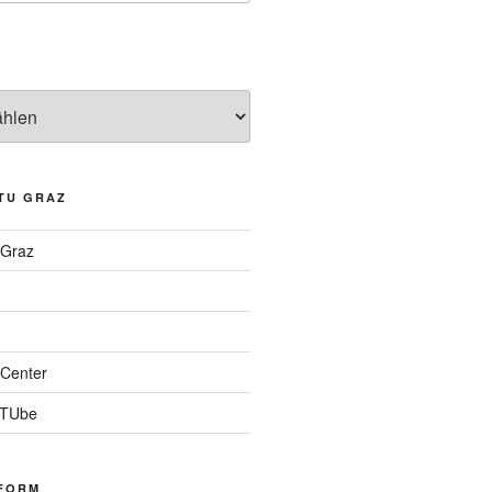
TU GRAZ
 Graz
Center
 TUbe
FORM