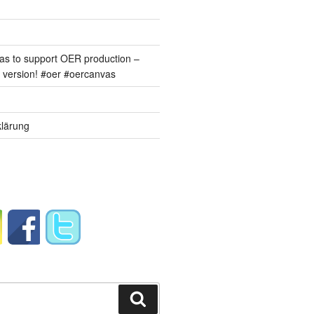
s to support OER production –
version! #oer #oercanvas
lärung
Suchen