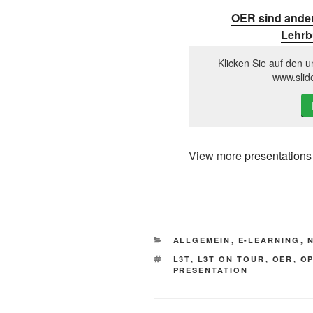
OER sind ande
Lehrb
Klicken Sie auf den u
www.slid
View more
presentations
KATEGORIEN
ALLGEMEIN
,
E-LEARNING
,
SCHLAGWÖRTER
L3T
,
L3T ON TOUR
,
OER
,
OP
PRESENTATION