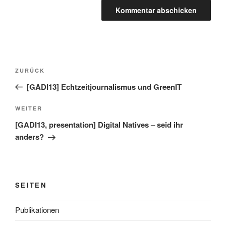
Beitragsnavigation
Vorheriger
ZURÜCK
Beitrag
[GADI13] Echtzeitjournalismus und GreenIT
Nächster
WEITER
Beitrag
[GADI13, presentation] Digital Natives – seid ihr
anders?
SEITEN
Publikationen