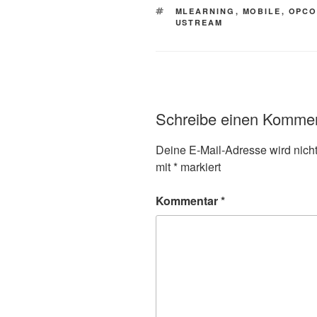
SCHLAGWÖRTER
MLEARNING
,
MOBILE
,
OPC
USTREAM
Schreibe einen Komme
Deine E-Mail-Adresse wird nicht 
mit
*
markiert
Kommentar
*