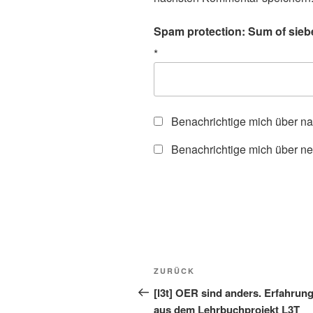
Spam protection: Sum of sieb
*
Benachrichtige mich über n
Benachrichtige mich über ne
Beitragsnavigation
Vorheriger
ZURÜCK
Beitrag
[l3t] OER sind anders. Erfahrun
aus dem Lehrbuchprojekt L3T