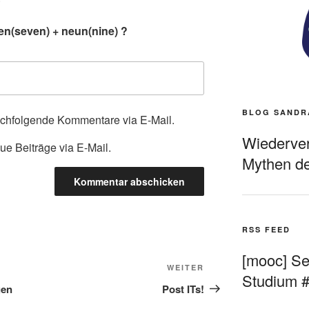
en(seven) + neun(nine) ?
BLOG SANDR
achfolgende Kommentare via E-Mail.
Wiederverö
ue Beiträge via E-Mail.
Mythen de
RSS FEED
[mooc] Sel
Nächster
WEITER
Studium 
Beitrag
gen
Post ITs!