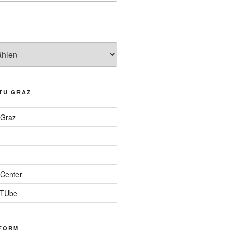
TU GRAZ
 Graz
Center
 TUbe
FORM