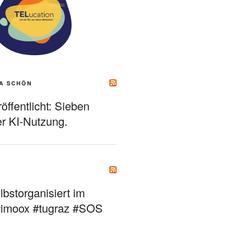
A SCHÖN
ffentlicht: Sieben
r KI-Nutzung.
bstorganisiert im
#imoox #tugraz #SOS