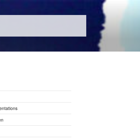
entations
en