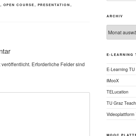
O
,
OPEN COURSE
,
PRESENTATION
,
ARCHIV
Archiv
ntar
E-LEARNING 
veröffentlicht.
Erforderliche Felder sind
E-Learning TU
iMooX
TELucation
TU Graz Teach
Videoplattform
MOOC PLATT