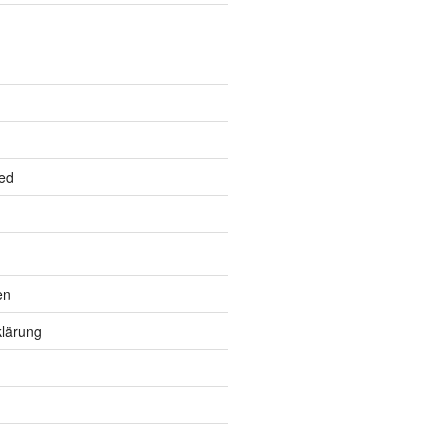
ed
en
lärung