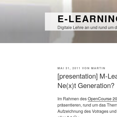
Zum
Inhalt
E-LEARNI
springen
Digitale Lehre an und rund um d
VERÖFFENTLICHT
MAI 31, 2011
VON
MARTIN
AM
[presentation] M-Le
Ne(x)t Generation?
Im Rahmen des
OpenCourse 2
präsentieren, rund um das Thema
Aufzeichnung des Votrages und