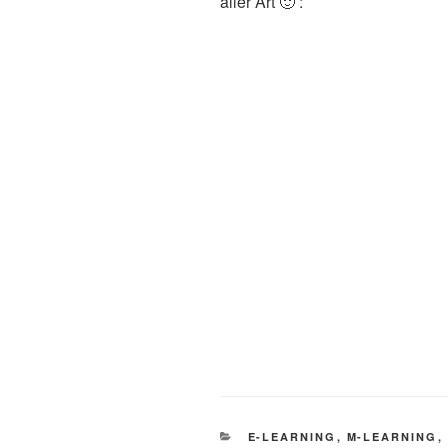
aller Art 🙂 :
KATEGORIEN
E-LEARNING
,
M-LEARNING
,