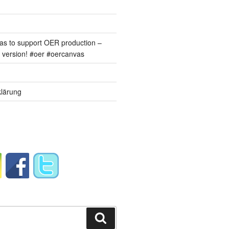
s to support OER production –
version! #oer #oercanvas
lärung
Suchen