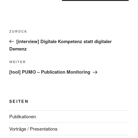
Beitragsnavigation
Vorheriger
ZURÜCK
Beitrag
[interview] Digitale Kompetenz statt digitaler
Demenz
Nächster
WEITER
Beitrag
[tool] PUMO – Publication Monitoring
SEITEN
Publikationen
Vorträge / Presentations