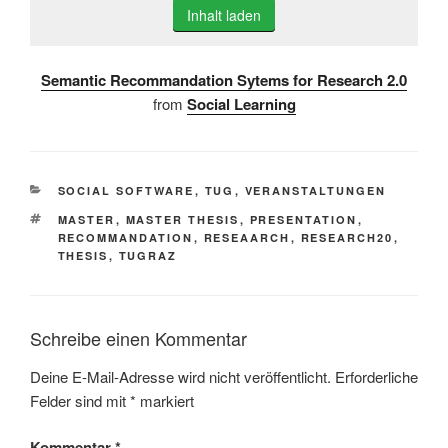
Inhalt laden
Semantic Recommandation Sytems for Research 2.0
from
Social Learning
KATEGORIEN
SOCIAL SOFTWARE
,
TUG
,
VERANSTALTUNGEN
SCHLAGWÖRTER
MASTER
,
MASTER THESIS
,
PRESENTATION
,
RECOMMANDATION
,
RESEAARCH
,
RESEARCH20
,
THESIS
,
TUGRAZ
Schreibe einen Kommentar
Deine E-Mail-Adresse wird nicht veröffentlicht.
Erforderliche
Felder sind mit
*
markiert
Kommentar
*