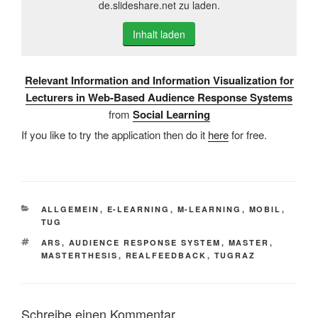
de.slideshare.net zu laden.
Inhalt laden
Relevant Information and Information Visualization for
Lecturers in Web­‐Based Audience Response Systems
from
Social Learning
If you like to try the application then do it
here
for free.
KATEGORIEN
ALLGEMEIN
,
E-LEARNING
,
M-LEARNING
,
MOBIL
,
TUG
SCHLAGWÖRTER
ARS
,
AUDIENCE RESPONSE SYSTEM
,
MASTER
,
MASTERTHESIS
,
REALFEEDBACK
,
TUGRAZ
Schreibe einen Kommentar