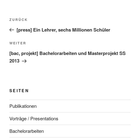
Beitragsnavigation
Vorheriger
ZURÜCK
Beitrag
[press] Ein Lehrer, sechs Millionen Schüler
Nächster
WEITER
Beitrag
[bac, projekt] Bachelorarbeiten und Masterprojekt SS
2013
SEITEN
Publikationen
Vorträge / Presentations
Bachelorarbeiten