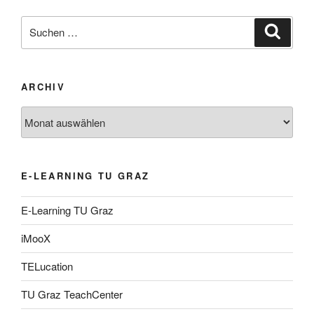
Suche
Suche
nach:
ARCHIV
Archiv
E-LEARNING TU GRAZ
E-Learning TU Graz
iMooX
TELucation
TU Graz TeachCenter