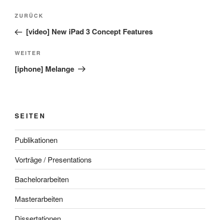
Beitragsnavigation
Vorheriger
ZURÜCK
Beitrag
[video] New iPad 3 Concept Features
Nächster
WEITER
Beitrag
[iphone] Melange
SEITEN
Publikationen
Vorträge / Presentations
Bachelorarbeiten
Masterarbeiten
Dissertationen