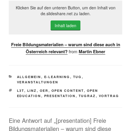
Klicken Sie auf den unteren Button, um den Inhalt von
de.slideshare.net zu laden.
Inhalt laden
Freie Bildungsmaterialien – warum sind diese auch in
Österreich relevant?
from
Martin Ebner
KATEGORIEN
ALLGEMEIN
,
E-LEARNING
,
TUG
,
VERANSTALTUNGEN
SCHLAGWÖRTER
L3T
,
LINZ
,
OER
,
OPEN CONTENT
,
OPEN
EDUCATION
,
PRESENTATION
,
TUGRAZ
,
VORTRAG
Eine Antwort auf „[presentation] Freie
Bildungsmaterialien – warum sind diese