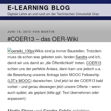
Zum
E-LEARNING BLOG
Inhalt
Digitale Lehre an und rund um der Technischen Universität Graz
springen
VERÖFFENTLICHT
JUNI 18, 2013
VON
MARTIN
AM
#COER13 – das OER-Wiki
Wikis sind ja immer Baustellen. Trotzdem
muss da schon was geboten sein, fanden
Sandra
und ich,
damit wir uns damit an „die Öffentlichkeit“ treten.
COER13
schien uns der perfekte Anlass, dann kam uns jedoch u.a.
die Bewerbung unseres Antrags beim MOOC Fellowship
(
L3T’s MOOC
) dazwischen. Und jetzt ist der COER13 bald
vorbei – und genau deswegen jetzt unsere Offerte – wenn
auch später, als geplant (bitte ggf. Text übernehmen oder
anpassen!):
Martin Ebner
und
Sandra Schön
möchten