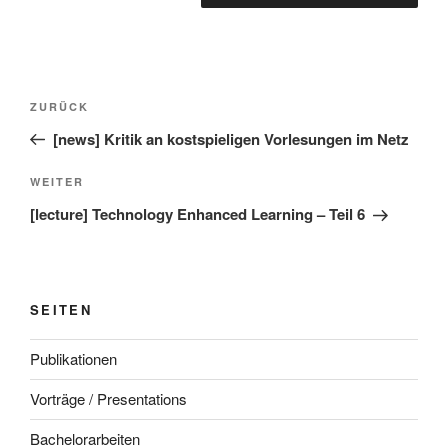
Beitragsnavigation
Vorheriger
ZURÜCK
Beitrag
[news] Kritik an kostspieligen Vorlesungen im Netz
Nächster
WEITER
Beitrag
[lecture] Technology Enhanced Learning – Teil 6
SEITEN
Publikationen
Vorträge / Presentations
Bachelorarbeiten