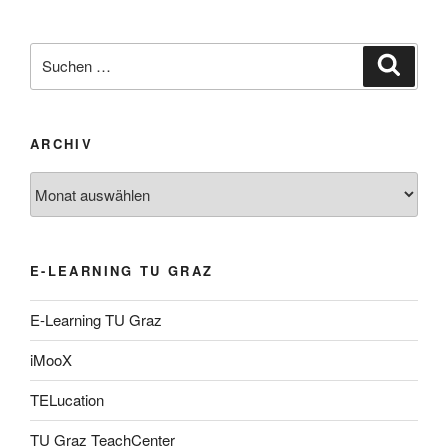
Suche
Suche
nach:
ARCHIV
Archiv
E-LEARNING TU GRAZ
E-Learning TU Graz
iMooX
TELucation
TU Graz TeachCenter