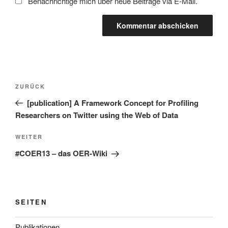
Benachrichtige mich über neue Beiträge via E-Mail.
Beitragsnavigation
Vorheriger
ZURÜCK
Beitrag
[publication] A Framework Concept for Profiling
Researchers on Twitter using the Web of Data
Nächster
WEITER
Beitrag
#COER13 – das OER-Wiki
SEITEN
Publikationen