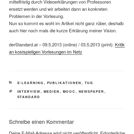
mittelfristig durch Videoerklärungen von Professoren
ersetzt werden und wir arbeiten dann an konkreten
Problemen in der Vorlesung.
Nun so kommt es wohl im Artikel nicht ganz rüber, deshalb
auch hier noch mals die kurze Erklärung meiner Vision.
derStandard.at – 09.5.2013 (online) / 03.5.2013 (print):
Kritik
an kostspieligen Vorlesungen im Netz
KATEGORIEN
E-LEARNING
,
PUBLIKATIONEN
,
TUG
SCHLAGWÖRTER
INTERVIEW
,
MEDIEN
,
MOOC
,
NEWSPAPER
,
STANDARD
Schreibe einen Kommentar
Deine E-Mail-Adresse wird nicht veröffentlicht.
Erforderliche