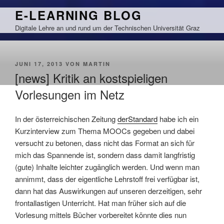
Zum
E-LEARNING BLOG
Inhalt
Digitale Lehre an und rund um der Technischen Universität Graz
springen
VERÖFFENTLICHT
JUNI 17, 2013
VON
MARTIN
AM
[news] Kritik an kostspieligen
Vorlesungen im Netz
In der österreichischen Zeitung
derStandard
habe ich ein
Kurzinterview zum Thema MOOCs gegeben und dabei
versucht zu betonen, dass nicht das Format an sich für
mich das Spannende ist, sondern dass damit langfristig
(gute) Inhalte leichter zugänglich werden. Und wenn man
annimmt, dass der eigentliche Lehrstoff frei verfügbar ist,
dann hat das Auswirkungen auf unseren derzeitigen, sehr
frontallastigen Unterricht. Hat man früher sich auf die
Vorlesung mittels Bücher vorbereitet könnte dies nun