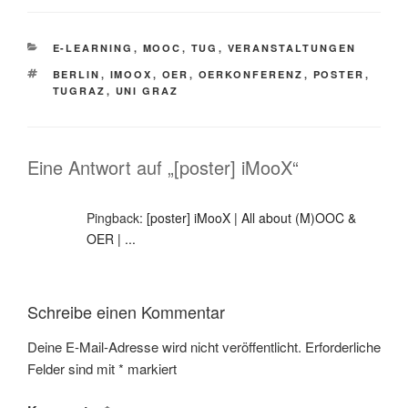
KATEGORIEN
E-LEARNING
,
MOOC
,
TUG
,
VERANSTALTUNGEN
SCHLAGWÖRTER
BERLIN
,
IMOOX
,
OER
,
OERKONFERENZ
,
POSTER
,
TUGRAZ
,
UNI GRAZ
Eine Antwort auf „[poster] iMooX“
Pingback:
[poster] iMooX | All about (M)OOC &
OER | ...
Schreibe einen Kommentar
Deine E-Mail-Adresse wird nicht veröffentlicht.
Erforderliche
Felder sind mit
*
markiert