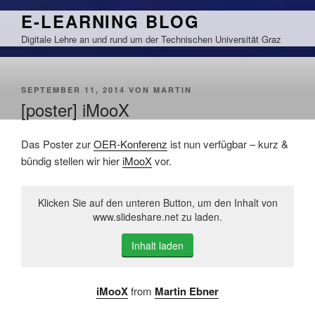
Zum
E-LEARNING BLOG
Inhalt
Digitale Lehre an und rund um der Technischen Universität Graz
springen
VERÖFFENTLICHT
SEPTEMBER 11, 2014
VON
MARTIN
AM
[poster] iMooX
Das Poster zur
OER-Konferenz
ist nun verfügbar – kurz &
bündig stellen wir hier
iMooX
vor.
Klicken Sie auf den unteren Button, um den Inhalt von
www.slideshare.net zu laden.
Inhalt laden
iMooX
from
Martin Ebner