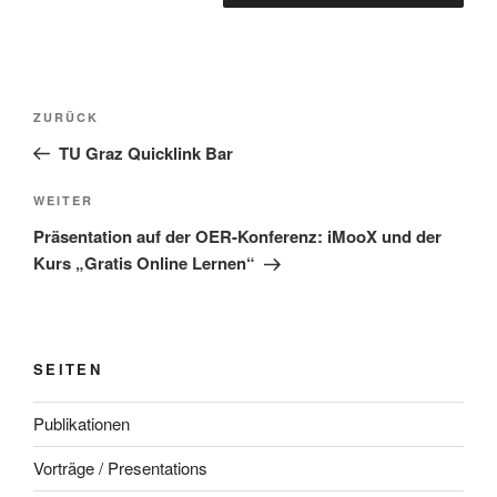
Beitragsnavigation
Vorheriger
ZURÜCK
Beitrag
TU Graz Quicklink Bar
Nächster
WEITER
Beitrag
Präsentation auf der OER-Konferenz: iMooX und der
Kurs „Gratis Online Lernen“
SEITEN
Publikationen
Vorträge / Presentations