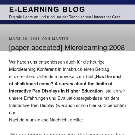
Zum
E-LEARNING BLOG
Inhalt
Digitale Lehre an und rund um der Technischen Universität Graz
springen
VERÖFFENTLICHT
MÄRZ 20, 2008
VON
MARTIN
AM
[paper accepted] Microlearning 2008
Wir haben uns entschlossen auch für die heurige
Microlearning Konferenz
in
Innsbruck
einen Beitrag
einzureichen. Unter dem provokativen Titel „
Has the end
of chalkboard come? A survey about the limits of
Interactive Pen Displays in Higher Education
“ stellen wir
unsere Erfahrungen und Evaluationsergebnisse mit dem
Interactive Pen Display (wie auch schon
hier
kurz berichtet)
dar.
Nachdem uns diese Nachricht ereilte:
We are happy to inform you, that your paper has