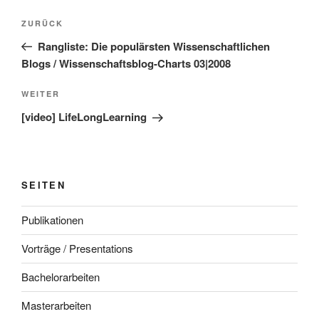
Beitragsnavigation
Vorheriger
ZURÜCK
Beitrag
Rangliste: Die populärsten Wissenschaftlichen
Blogs / Wissenschaftsblog-Charts 03|2008
Nächster
WEITER
Beitrag
[video] LifeLongLearning
SEITEN
Publikationen
Vorträge / Presentations
Bachelorarbeiten
Masterarbeiten