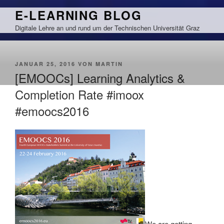
Zum
E-LEARNING BLOG
Inhalt
Digitale Lehre an und rund um der Technischen Universität Graz
springen
VERÖFFENTLICHT
JANUAR 25, 2016
VON
MARTIN
AM
[EMOOCs] Learning Analytics &
Completion Rate #imoox
#emoocs2016
We are getting