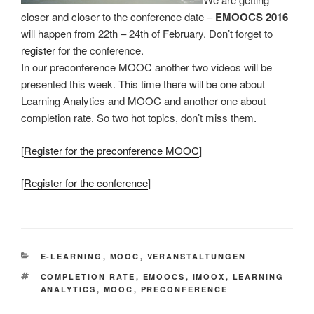
closer and closer to the conference date –
EMOOCS 2016
will happen from 22th – 24th of February. Don’t forget to
register
for the conference.
In our preconference MOOC another two videos will be
presented this week. This time there will be one about
Learning Analytics and MOOC and another one about
completion rate. So two hot topics, don’t miss them.
[
Register for the preconference MOOC
]
[
Register for the conference
]
KATEGORIEN
E-LEARNING
,
MOOC
,
VERANSTALTUNGEN
SCHLAGWÖRTER
COMPLETION RATE
,
EMOOCS
,
IMOOX
,
LEARNING
ANALYTICS
,
MOOC
,
PRECONFERENCE