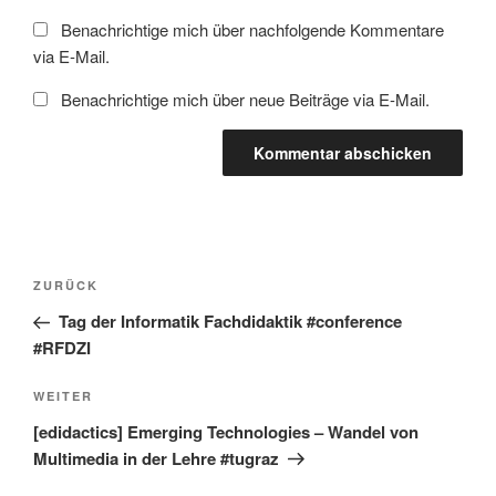
Benachrichtige mich über nachfolgende Kommentare
via E-Mail.
Benachrichtige mich über neue Beiträge via E-Mail.
Beitragsnavigation
Vorheriger
ZURÜCK
Beitrag
Tag der Informatik Fachdidaktik #conference
#RFDZI
Nächster
WEITER
Beitrag
[edidactics] Emerging Technologies – Wandel von
Multimedia in der Lehre #tugraz