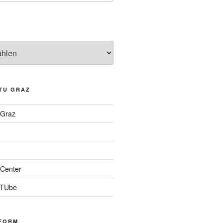
TU GRAZ
 Graz
Center
 TUbe
FORM