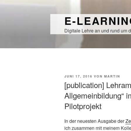
Zum
Inhalt
E-LEARNI
springen
Digitale Lehre an und rund um d
VERÖFFENTLICHT
JUNI 17, 2016
VON
MARTIN
AM
[publication] Lehra
Allgemeinbildung“ i
Pilotprojekt
In der neuesten Ausgabe der
Ze
ich zusammen mit meinem Kolle