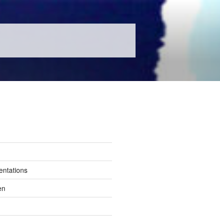
entations
en