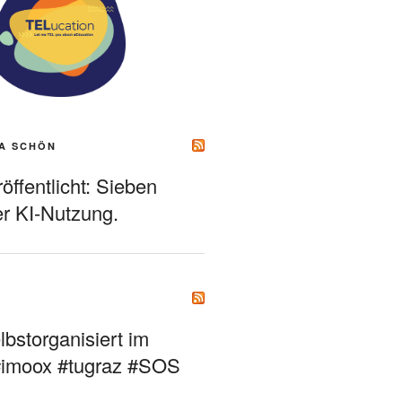
A SCHÖN
ffentlicht: Sieben
r KI-Nutzung.
bstorganisiert im
#imoox #tugraz #SOS