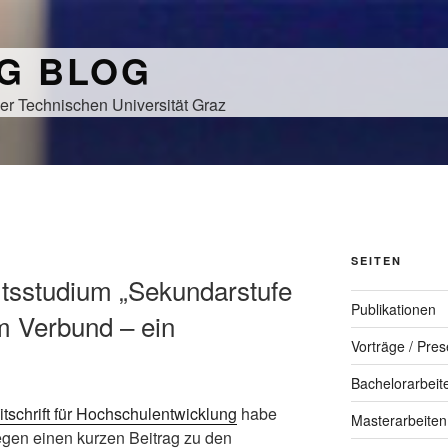
NG BLOG
er Technischen Universität Graz
SEITEN
mtsstudium „Sekundarstufe
Publikationen
m Verbund – ein
Vorträge / Pres
Bachelorarbeit
itschrift für Hochschulentwicklung
habe
Masterarbeiten
gen einen kurzen Beitrag zu den