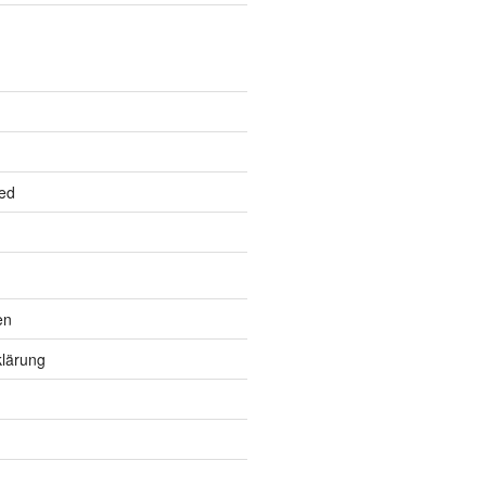
ed
en
lärung