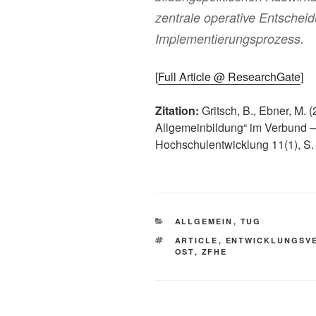
zentrale operative Entschei
Implementierungsprozess.
[
Full Article @ ResearchGate
]
Zitation:
Gritsch, B., Ebner, M.
Allgemeinbildung“ im Verbund – ei
Hochschulentwicklung 11(1), S.
KATEGORIEN
ALLGEMEIN
,
TUG
SCHLAGWÖRTER
ARTICLE
,
ENTWICKLUNGSV
OST
,
ZFHE