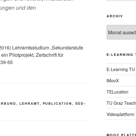
dungen und den
ARCHIV
Archiv
 (2016) Lehramtsstudium „Sekundarstufe
n Pilotprojekt, Zeitschrift für
E-LEARNING 
 39-55
E-Learning TU
iMooX
TELucation
TU Graz Teach
ERBUND
,
LEHRAMT
,
PUBLICATION
,
SÜD-
Videoplattform
MOOC PLATT