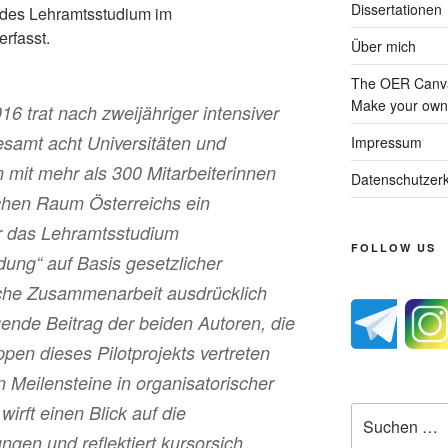
Dissertationen
 des Lehramtsstudium im
erfasst.
Über mich
The OER Canva
Make your own 
6 trat nach zweijähriger intensiver
esamt acht Universitäten und
Impressum
mit mehr als 300 Mitarbeiterinnen
Datenschutzerk
ichen Raum Österreichs ein
r das Lehramtsstudium
FOLLOW US
dung“ auf Basis gesetzlicher
che Zusammenarbeit ausdrücklich
lgende Beitrag der beiden Autoren, die
ppen dieses Pilotprojekts vertreten
n Meilensteine in organisatorischer
 wirft einen Blick auf die
Suche
nach:
ngen und reflektiert kursorsich