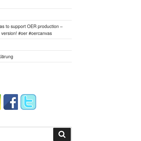
s to support OER production –
version! #oer #oercanvas
lärung
Suchen