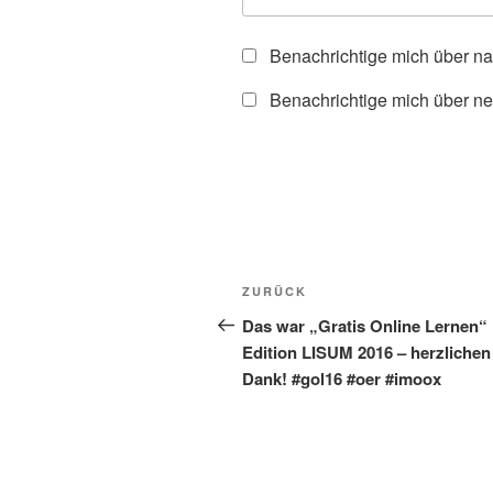
Benachrichtige mich über n
Benachrichtige mich über ne
Beitragsnavigation
Vorheriger
ZURÜCK
Beitrag
Das war „Gratis Online Lernen“
Edition LISUM 2016 – herzlichen
Dank! #gol16 #oer #imoox