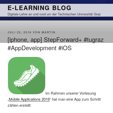
Zum
E-LEARNING BLOG
Inhalt
Digitale Lehre an und rund um der Technischen Universität Graz
springen
VERÖFFENTLICHT
JULI 22, 2016
VON
MARTIN
AM
[iphone, app] StepForward+ #tugraz
#AppDevelopment #iOS
Im Rahmen unserer Vorlesung
„
Mobile Applications 2016
“ hat man eine App zum Schritt
zählen erstellt: