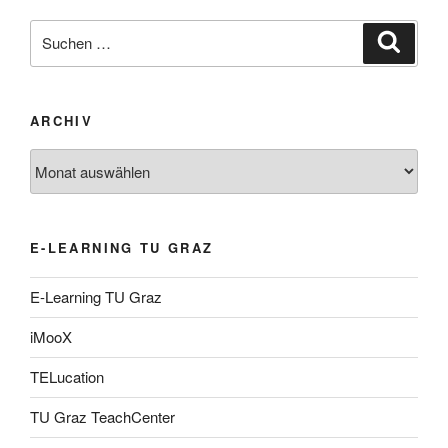
Suche
Suche
nach:
ARCHIV
Archiv
E-LEARNING TU GRAZ
E-Learning TU Graz
iMooX
TELucation
TU Graz TeachCenter