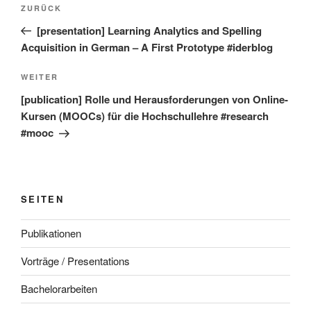
Beitragsnavigation
Vorheriger
ZURÜCK
Beitrag
[presentation] Learning Analytics and Spelling
Acquisition in German – A First Prototype #iderblog
Nächster
WEITER
Beitrag
[publication] Rolle und Herausforderungen von Online-
Kursen (MOOCs) für die Hochschullehre #research
#mooc
SEITEN
Publikationen
Vorträge / Presentations
Bachelorarbeiten