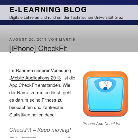
Zum
E-LEARNING BLOG
Inhalt
Digitale Lehre an und rund um der Technischen Universität Graz
springen
VERÖFFENTLICHT
AUGUST 20, 2013
VON
MARTIN
AM
[iPhone] CheckFit
Im Rahmen unserer Vorlesung
„
Mobile Applications 2013
“ ist die
App CheckFit entstanden. Wie
der Name vermuten lässt, geht
es darum seine Fitness zu
beobachten und zahlreiche
Statistiken helfen dabei.
iPhone App CheckFit
CheckFit – Keep moving!