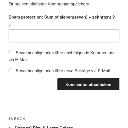
für meinen nächsten Kommentar speichern.
Spam protection: Sum of sieben(seven) + zehn(ten) ?
*
Benachrichtige mich über nachfolgende Kommentare
via E-Mail.
Benachrichtige mich über neue Beiträge via E-Mail.
Beitragsnavigation
Vorheriger
ZURÜCK
Beitrag
[iphone] Play & Learn Colors