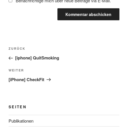
Benachrichtige mich über neue Beiträge via E-Mail.
Beitragsnavigation
Vorheriger
ZURÜCK
Beitrag
[iphone] QuitSmoking
Nächster
WEITER
Beitrag
[iPhone] CheckFit
SEITEN
Publikationen