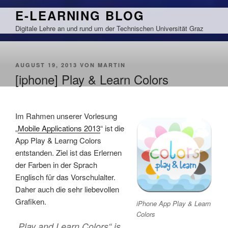
Zum
E-LEARNING BLOG
Inhalt
Digitale Lehre an und rund um der Technischen Universität Graz
springen
VERÖFFENTLICHT
AUGUST 19, 2013
VON
MARTIN
AM
[iphone] Play & Learn Colors
Im Rahmen unserer Vorlesung
„
Mobile Applications 2013
“ ist die
App Play & Learng Colors
entstanden. Ziel ist das Erlernen
der Farben in der Sprach
Englisch für das Vorschulalter.
Daher auch die sehr liebevollen
Grafiken.
iPhone App Play & Learn
Colors
„Play and Learn Colors“ is