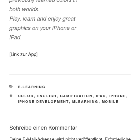
both worlds.
Play, learn and enjoy great
graphics on your iPhone or
iPad.
[
Link zur App
]
KATEGORIEN
E-LEARNING
SCHLAGWÖRTER
COLOR
,
ENGLISH
,
GAMIFICATION
,
IPAD
,
IPHONE
,
IPHONE DEVELOPMENT
,
MLEARNING
,
MOBILE
Schreibe einen Kommentar
Deine E-Mail-Adresse wird nicht veröffentlicht.
Erforderliche