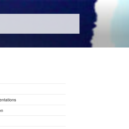
entations
en