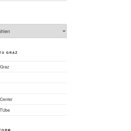
TU GRAZ
 Graz
Center
 TUbe
FORM