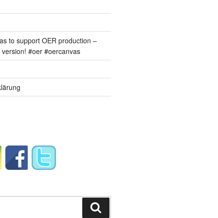
s to support OER production –
version! #oer #oercanvas
lärung
Suchen