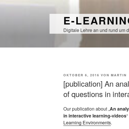
Zum
Inhalt
E-LEARNI
springen
Digitale Lehre an und rund um d
VERÖFFENTLICHT
OKTOBER 6, 2016
VON
MARTIN
AM
[publication] An anal
of questions in inte
Our publication about „
An analy
in interactive learning-videos
“
Learning Environments
.