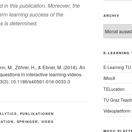
d in this publication. Moreover, the
term learning success of the
ARCHIV
os is determined.
Archiv
E-LEARNING 
n, M., Zöhrer, H., & Ebner, M. (2016). An
E-Learning TU
 questions in interactive learning-videos.
iMooX
13(3). 10.1186/s40561-016-0033-3
TELucation
TU Graz Teach
Videoplattform
ALYTICS
,
PUBLIKATIONEN
CATION
,
SPRINGER
,
VIDEO
MOOC PLATT