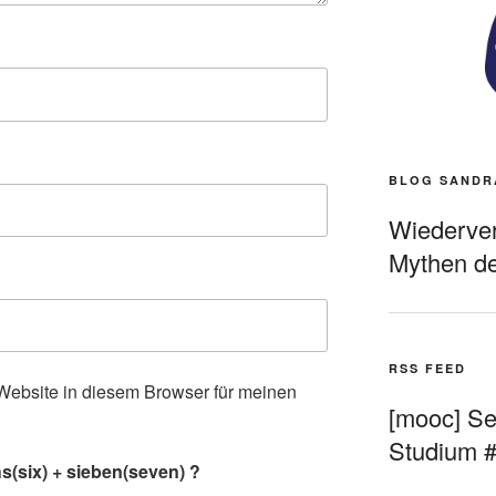
BLOG SANDR
Wiederverö
Mythen de
RSS FEED
ebsite in diesem Browser für meinen
[mooc] Sel
.
Studium 
s(six) + sieben(seven) ?