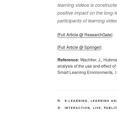
learning videos is constructe
positive impact on the long-
participants of learning vide
[
Full Article @ ResearchGate
]
[
Full Article @ Springer
]
Reference:
Wachtler, J., Hubman
analysis of the use and effect of
Smart Learning Environments, 
KATEGORIEN
E-LEARNING
,
LEARNING AN
SCHLAGWÖRTER
INTERACTION
,
LIVE
,
PUBLI