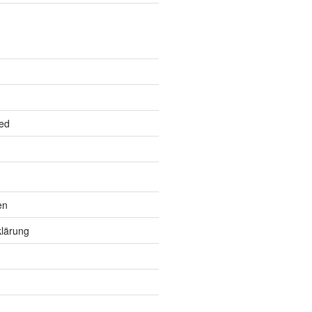
ed
en
lärung