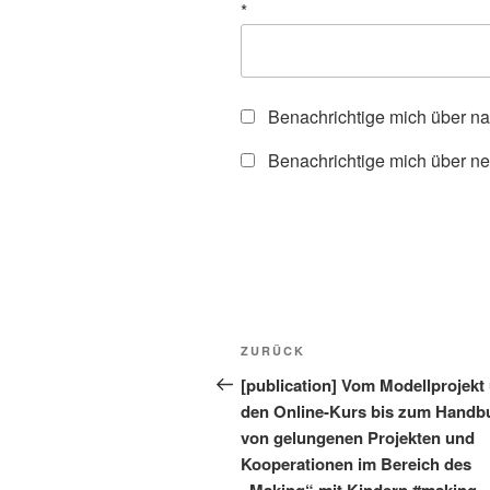
*
Benachrichtige mich über n
Benachrichtige mich über ne
Beitragsnavigation
Vorheriger
ZURÜCK
Beitrag
[publication] Vom Modellprojekt
den Online-Kurs bis zum Handb
von gelungenen Projekten und
Kooperationen im Bereich des
„Making“ mit Kindern #making