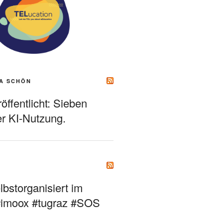
A SCHÖN
ffentlicht: Sieben
r KI-Nutzung.
bstorganisiert im
#imoox #tugraz #SOS