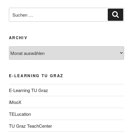
Suche
Suche
nach:
ARCHIV
Archiv
E-LEARNING TU GRAZ
E-Learning TU Graz
iMooX
TELucation
TU Graz TeachCenter