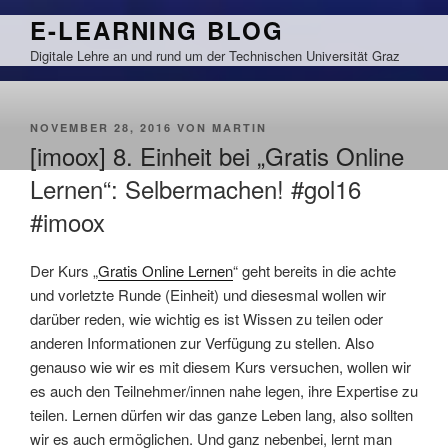
Zum
E-LEARNING BLOG
Inhalt
Digitale Lehre an und rund um der Technischen Universität Graz
springen
VERÖFFENTLICHT
NOVEMBER 28, 2016
VON
MARTIN
AM
[imoox] 8. Einheit bei „Gratis Online
Lernen“: Selbermachen! #gol16
#imoox
Der Kurs „
Gratis Online Lernen
“ geht bereits in die achte
und vorletzte Runde (Einheit) und diesesmal wollen wir
darüber reden, wie wichtig es ist Wissen zu teilen oder
anderen Informationen zur Verfügung zu stellen. Also
genauso wie wir es mit diesem Kurs versuchen, wollen wir
es auch den Teilnehmer/innen nahe legen, ihre Expertise zu
teilen. Lernen dürfen wir das ganze Leben lang, also sollten
wir es auch ermöglichen. Und ganz nebenbei, lernt man