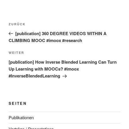
Beitragsnavigation
Vorheriger
ZURÜCK
Beitrag
[publication] 360 DEGREE VIDEOS WITHIN A
CLIMBING MOOC #imoox #research
Nächster
WEITER
Beitrag
[publication] How Inverse Blended Learning Can Turn
Up Learning with MOOCs? #imoox
#InverseBlendedLearning
SEITEN
Publikationen
Vorträge / Presentations