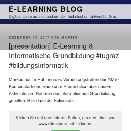
Zum
E-LEARNING BLOG
Inhalt
Digitale Lehre an und rund um der Technischen Universität Graz
springen
VERÖFFENTLICHT
DEZEMBER 13, 2017
VON
MARTIN
AM
[presentation] E-Learning &
Informatische Grundbildung #tugraz
#bildungsinformatik
Markus hat im Rahmen des Vernetzungstreffen der NMS-
KoordinatorInnen eine kurze Präsentation über unsere
Aktivitäten im Rahmen der informatischen Grundbildung
gehalten. Hier dazu der Foliensatz:
Klicken Sie auf den unteren Button, um den Inhalt von
www.slideshare.net zu laden.