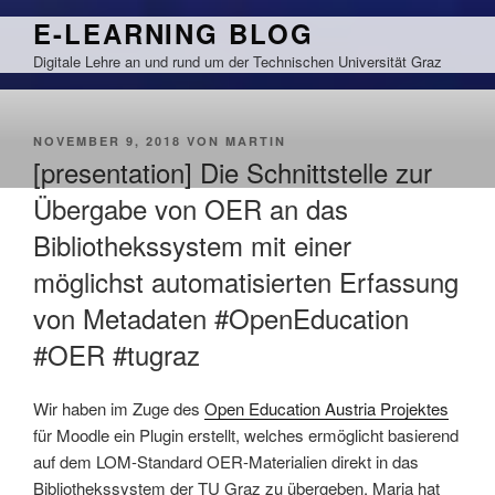
Zum
E-LEARNING BLOG
Inhalt
Digitale Lehre an und rund um der Technischen Universität Graz
springen
VERÖFFENTLICHT
NOVEMBER 9, 2018
VON
MARTIN
AM
[presentation] Die Schnittstelle zur
Übergabe von OER an das
Bibliothekssystem mit einer
möglichst automatisierten Erfassung
von Metadaten #OpenEducation
#OER #tugraz
Wir haben im Zuge des
Open Education Austria Projektes
für Moodle ein Plugin erstellt, welches ermöglicht basierend
auf dem LOM-Standard OER-Materialien direkt in das
Bibliothekssystem der TU Graz zu übergeben. Maria hat