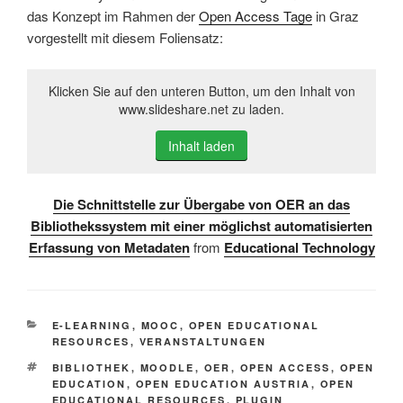
das Konzept im Rahmen der
Open Access Tage
in Graz
vorgestellt mit diesem Foliensatz:
Klicken Sie auf den unteren Button, um den Inhalt von
www.slideshare.net zu laden.
Inhalt laden
Die Schnittstelle zur Übergabe von OER an das
Bibliothekssystem mit einer möglichst automatisierten
Erfassung von Metadaten
from
Educational Technology
KATEGORIEN
E-LEARNING
,
MOOC
,
OPEN EDUCATIONAL
RESOURCES
,
VERANSTALTUNGEN
SCHLAGWÖRTER
BIBLIOTHEK
,
MOODLE
,
OER
,
OPEN ACCESS
,
OPEN
EDUCATION
,
OPEN EDUCATION AUSTRIA
,
OPEN
EDUCATIONAL RESOURCES
,
PLUGIN