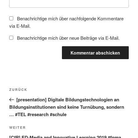
Benachrichtige mich über nachfolgende Kommentare
via E-Mail.
Benachrichtige mich über neue Beiträge via E-Mail.
Beitragsnavigation
Vorheriger
ZURÜCK
Beitrag
[presentation] Digitale Bildungstechnologien an
Bildungsinstitutionen sind keine Turnübung, sondern
… #TEL #research #schule
Nächster
WEITER
Beitrag
[CfP] ED-Media and Innovative Learning 2019 #fnma