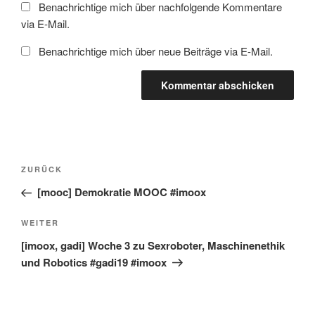
Benachrichtige mich über nachfolgende Kommentare
via E-Mail.
Benachrichtige mich über neue Beiträge via E-Mail.
Beitragsnavigation
Vorheriger
ZURÜCK
Beitrag
[mooc] Demokratie MOOC #imoox
Nächster
WEITER
Beitrag
[imoox, gadi] Woche 3 zu Sexroboter, Maschinenethik
und Robotics #gadi19 #imoox