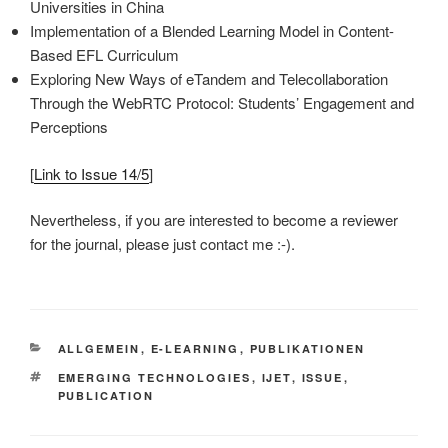
Universities in China
Implementation of a Blended Learning Model in Content-
Based EFL Curriculum
Exploring New Ways of eTandem and Telecollaboration
Through the WebRTC Protocol: Students’ Engagement and
Perceptions
[
Link to Issue 14/5
]
Nevertheless, if you are interested to become a reviewer
for the journal, please just contact me :-).
KATEGORIEN
ALLGEMEIN
,
E-LEARNING
,
PUBLIKATIONEN
SCHLAGWÖRTER
EMERGING TECHNOLOGIES
,
IJET
,
ISSUE
,
PUBLICATION