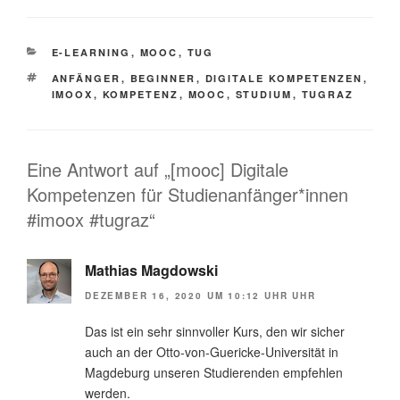
KATEGORIEN
E-LEARNING
,
MOOC
,
TUG
SCHLAGWÖRTER
ANFÄNGER
,
BEGINNER
,
DIGITALE KOMPETENZEN
,
IMOOX
,
KOMPETENZ
,
MOOC
,
STUDIUM
,
TUGRAZ
Eine Antwort auf „[mooc] Digitale
Kompetenzen für Studienanfänger*innen
#imoox #tugraz“
Mathias Magdowski
DEZEMBER 16, 2020 UM 10:12 UHR UHR
Das ist ein sehr sinnvoller Kurs, den wir sicher
auch an der Otto-von-Guericke-Universität in
Magdeburg unseren Studierenden empfehlen
werden.