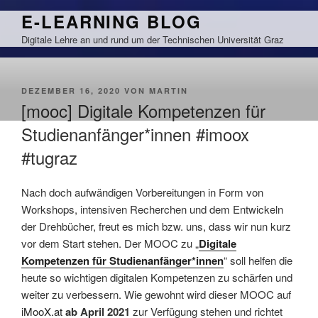
Zum
E-LEARNING BLOG
Inhalt
Digitale Lehre an und rund um der Technischen Universität Graz
springen
VERÖFFENTLICHT
DEZEMBER 16, 2020
VON
MARTIN
AM
[mooc] Digitale Kompetenzen für
Studienanfänger*innen #imoox
#tugraz
Nach doch aufwändigen Vorbereitungen in Form von
Workshops, intensiven Recherchen und dem Entwickeln
der Drehbücher, freut es mich bzw. uns, dass wir nun kurz
vor dem Start stehen. Der MOOC zu „
Digitale
Kompetenzen für Studienanfänger*innen
“ soll helfen die
heute so wichtigen digitalen Kompetenzen zu schärfen und
weiter zu verbessern. Wie gewohnt wird dieser MOOC auf
iMooX.at
ab April 2021
zur Verfügung stehen und richtet