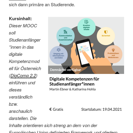
sich dann primäre an Studierende.
Kursinhalt:
Dieser MOOC
soll
Studienanfänger
*innen in das
digitale
Kompetenzmod
ell für Österreich
(
DigComp 2.2
)
einführen und
dieses
verständlich
bzw.
anschaulich
darstellen. Die
Inhalte orientieren sich streng an dem von der
Europäischen Union definierten Framework und gliedern