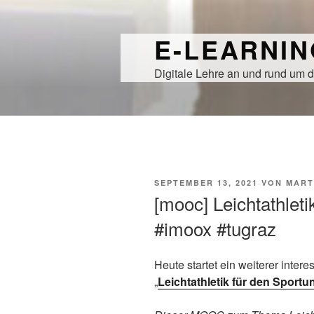
Zum
Inhalt
E-LEARNI
springen
Digitale Lehre an und rund um d
VERÖFFENTLICHT
SEPTEMBER 13, 2021
VON
MART
AM
[mooc] Leichtathleti
#imoox #tugraz
Heute startet ein weiterer inte
„
Leichtathletik für den Sportun