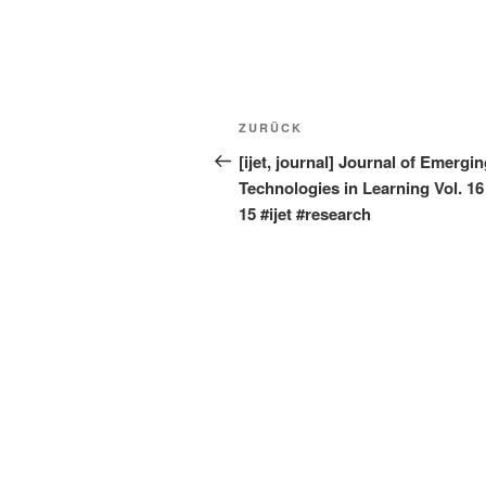
Beitragsnavigation
Vorheriger
ZURÜCK
Beitrag
[ijet, journal] Journal of Emergi
Technologies in Learning Vol. 16 
15 #ijet #research