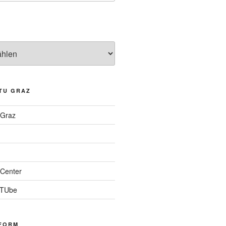
TU GRAZ
 Graz
Center
 TUbe
FORM