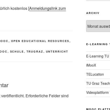
rlich kostenlos [
Anmeldungslink zum
ARCHIV
Archiv
MOOC
,
OPEN EDUCATIONAL RESOURCES
,
E-LEARNING 
OOC
,
SCHULE
,
TRUGRAZ
,
UNTERRICHT
E-Learning TU
iMooX
TELucation
TU Graz Teach
ntar
Videoplattform
veröffentlicht.
Erforderliche Felder sind
MOOC PLATT