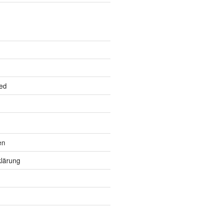
ed
en
lärung