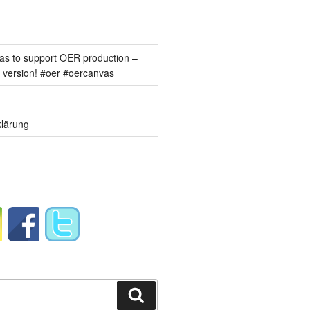
s to support OER production –
version! #oer #oercanvas
lärung
Suchen