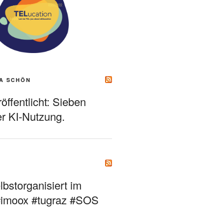
A SCHÖN
ffentlicht: Sieben
r KI-Nutzung.
bstorganisiert im
#imoox #tugraz #SOS