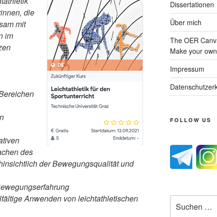
athletik
Dissertationen
rinnen, die
Über mich
sam mit
n im
The OER Canva
tzen
Make your own 
Impressum
Datenschutzerk
Bereichen
en
FOLLOW US
ativen
achen des
insichtlich der Bewegungsqualität und
 Bewegungserfahrung
fältige Anwenden von leichtathletischen
Suche
nach: