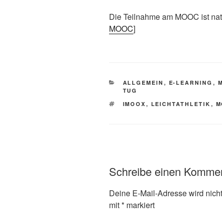
Die Teilnahme am MOOC ist natü
MOOC
]
KATEGORIEN
ALLGEMEIN
,
E-LEARNING
,
TUG
SCHLAGWÖRTER
IMOOX
,
LEICHTATHLETIK
,
M
Schreibe einen Komme
Deine E-Mail-Adresse wird nicht 
mit
*
markiert