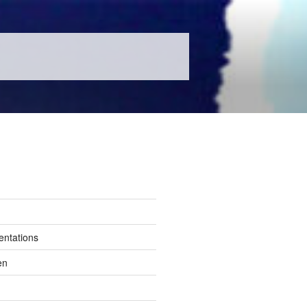
entations
en