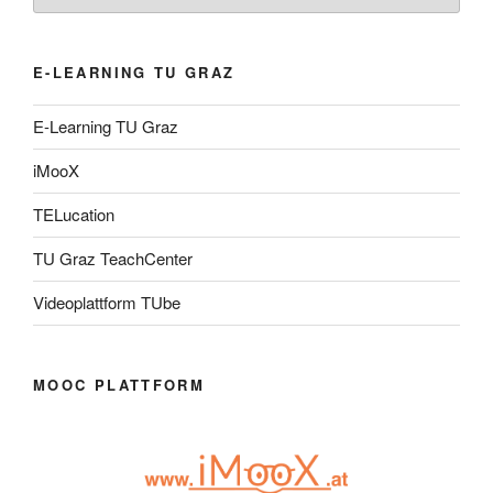
E-LEARNING TU GRAZ
E-Learning TU Graz
iMooX
TELucation
TU Graz TeachCenter
Videoplattform TUbe
MOOC PLATTFORM