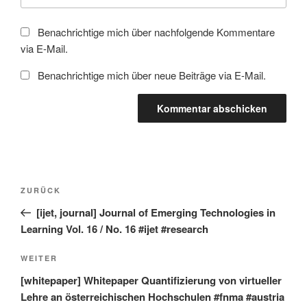
Benachrichtige mich über nachfolgende Kommentare
via E-Mail.
Benachrichtige mich über neue Beiträge via E-Mail.
Beitragsnavigation
Vorheriger
ZURÜCK
Beitrag
[ijet, journal] Journal of Emerging Technologies in
Learning Vol. 16 / No. 16 #ijet #research
Nächster
WEITER
Beitrag
[whitepaper] Whitepaper Quantifizierung von virtueller
Lehre an österreichischen Hochschulen #fnma #austria