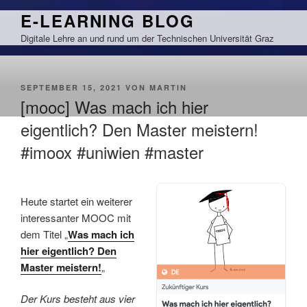
Zum
E-LEARNING BLOG
Inhalt
Digitale Lehre an und rund um der Technischen Universität Graz
springen
VERÖFFENTLICHT
SEPTEMBER 15, 2021
VON
MARTIN
AM
[mooc] Was mach ich hier
eigentlich? Den Master meistern!
#imoox #uniwien #master
Heute startet ein weiterer
interessanter MOOC mit
dem Titel „
Was mach ich
hier eigentlich? Den
Master meistern!
„
Der Kurs besteht aus vier