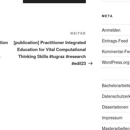
META
Anmelden
Nächster
WEITER
Eintrags-Feed
Beitrag
tion
[publication] Practitioner Integrated
Education for Vital Computational
Kommentar-Fe
s
Thinking Skills #tugraz #research
WordPress.org
#edil23
Bachelorarbeit
Datenschutzerk
Dissertationen
Impressum
Masterarbeiten