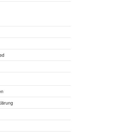
ed
en
lärung