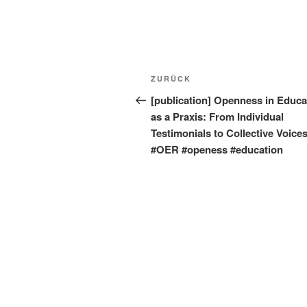
Beitragsnavigation
Vorheriger
ZURÜCK
Beitrag
[publication] Openness in Educa
as a Praxis: From Individual
Testimonials to Collective Voice
#OER #openess #education