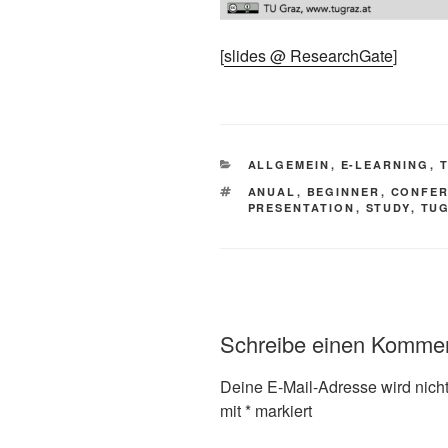
[
slides @ ResearchGate
]
KATEGORIEN
ALLGEMEIN
,
E-LEARNING
,
SCHLAGWÖRTER
ANUAL
,
BEGINNER
,
CONFE
PRESENTATION
,
STUDY
,
TU
Schreibe einen Komme
Deine E-Mail-Adresse wird nicht 
mit
*
markiert