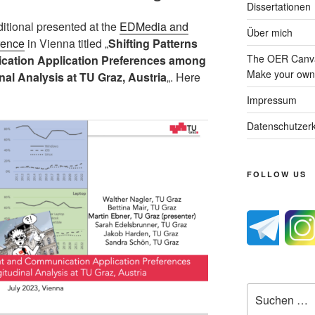
Dissertationen
ditional presented at the
EDMedia and
Über mich
rence
in Vienna titled „
Shifting Patterns
The OER Canva
cation Application Preferences among
Make your own 
al Analysis at TU Graz, Austria
„. Here
Impressum
Datenschutzerk
FOLLOW US
Suche
nach: