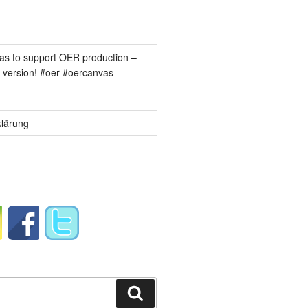
s to support OER production –
version! #oer #oercanvas
lärung
Suchen