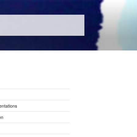
entations
en