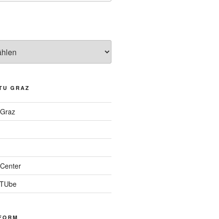
TU GRAZ
 Graz
Center
 TUbe
FORM