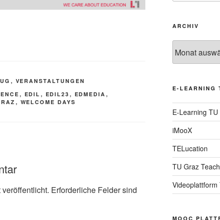
ARCHIV
Archiv
TUG
,
VERANSTALTUNGEN
E-LEARNING 
RENCE
,
EDIL
,
EDIL23
,
EDMEDIA
,
GRAZ
,
WELCOME DAYS
E-Learning TU
iMooX
TELucation
ntar
TU Graz Teach
Videoplattform
veröffentlicht.
Erforderliche Felder sind
MOOC PLATT