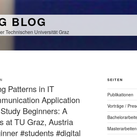
NG BLOG
er Technischen Universität Graz
N
SEITEN
ng Patterns in IT
Publikationen
unication Application
Vorträge / Pres
Study Beginners: A
Bachelorarbeit
s at TU Graz, Austria
Masterarbeiten
inner #students #digital