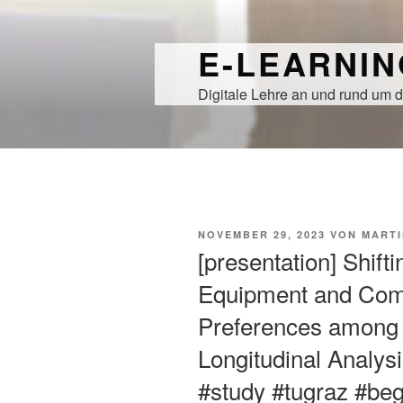
Zum
Inhalt
E-LEARNI
springen
Digitale Lehre an und rund um d
VERÖFFENTLICHT
NOVEMBER 29, 2023
VON
MARTI
AM
[presentation] Shifti
Equipment and Comm
Preferences among 
Longitudinal Analysi
#study #tugraz #beg