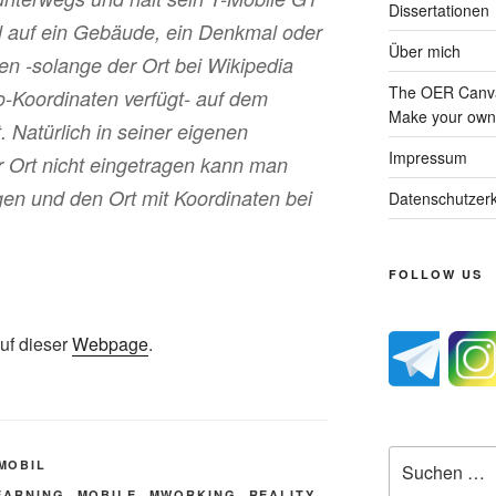
Dissertationen
l auf ein Gebäude, ein Denkmal oder
Über mich
den -solange der Ort bei Wikipedia
The OER Canva
o-Koordinaten verfügt- auf dem
Make your own 
. Natürlich in seiner eigenen
Impressum
r Ort nicht eingetragen kann man
gen und den Ort mit Koordinaten bei
Datenschutzerk
FOLLOW US
uf dieser
Webpage
.
Suche
MOBIL
nach:
EARNING
,
MOBILE
,
MWORKING
,
REALITY
,