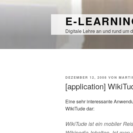
Zum
Inhalt
E-LEARNI
springen
Digitale Lehre an und rund um d
VERÖFFENTLICHT
DEZEMBER 12, 2008
VON
MARTI
AM
[application] WikiTu
Eine sehr interessante Anwendu
WikiTude dar:
WikiTude ist ein mobiler Rei
Wikipedia-Inhalten. Ist man