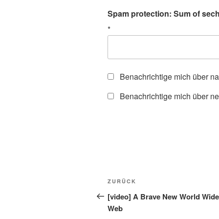
Spam protection: Sum of sechs
*
Benachrichtige mich über n
Benachrichtige mich über ne
Beitragsnavigation
Vorheriger
ZURÜCK
Beitrag
[video] A Brave New World Wide
Web