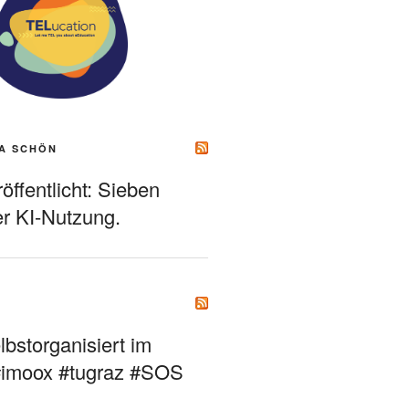
A SCHÖN
ffentlicht: Sieben
r KI-Nutzung.
bstorganisiert im
#imoox #tugraz #SOS