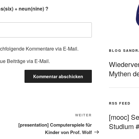
(six) + neun(nine) ?
achfolgende Kommentare via E-Mail.
BLOG SANDR
ue Beiträge via E-Mail.
Wiederverö
Mythen de
RSS FEED
[mooc] Sel
Nächster
WEITER
Beitrag
[presentation] Computerspiele für
Studium 
Kinder von Prof. Wolf