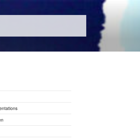
entations
en