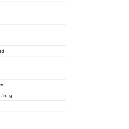
ed
en
lärung