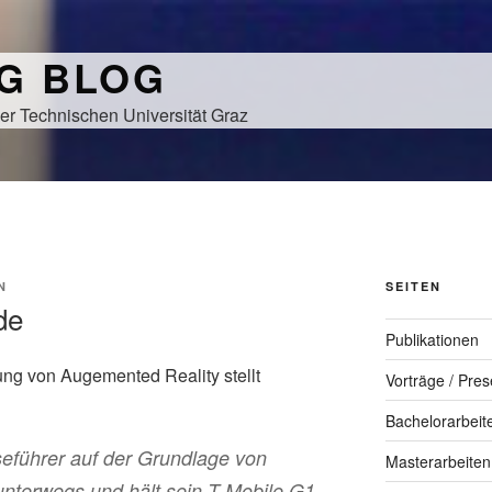
NG BLOG
er Technischen Universität Graz
N
SEITEN
de
Publikationen
ng von Augemented Reality stellt
Vorträge / Pres
Bachelorarbeit
seführer auf der Grundlage von
Masterarbeiten
 unterwegs und hält sein T-Mobile G1