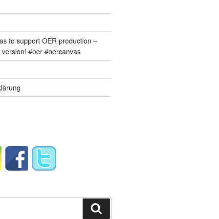
s to support OER production –
version! #oer #oercanvas
lärung
Suchen