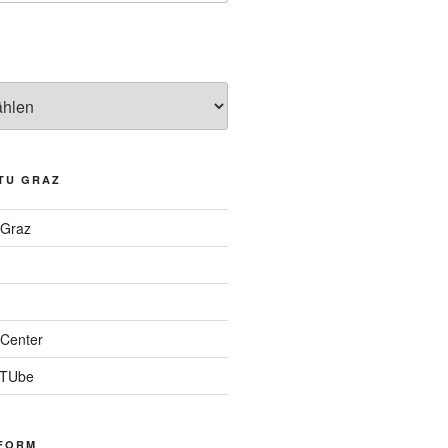
TU GRAZ
 Graz
Center
 TUbe
FORM