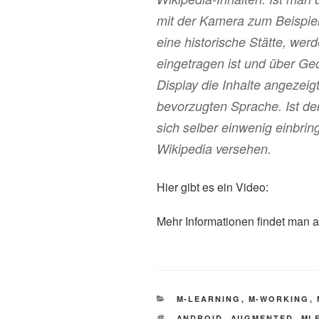
mit der Kamera zum Beispie
eine historische Stätte, wer
eingetragen ist und über Ge
Display die Inhalte angezeigt
bevorzugten Sprache. Ist de
sich selber einwenig einbrin
Wikipedia versehen.
Hier gibt es ein Video:
Mehr Informationen findet man a
KATEGORIEN
M-LEARNING
,
M-WORKING
,
SCHLAGWÖRTER
ANDROID
,
AUGMENTED
,
ML