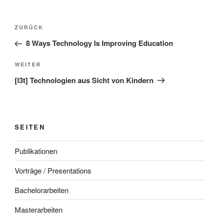
Beitragsnavigation
Vorheriger
ZURÜCK
Beitrag
8 Ways Technology Is Improving Education
Nächster
WEITER
Beitrag
[l3t] Technologien aus Sicht von Kindern
SEITEN
Publikationen
Vorträge / Presentations
Bachelorarbeiten
Masterarbeiten