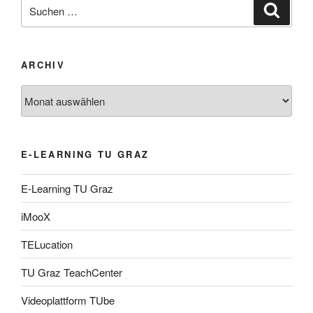
Suche
Suche
nach:
ARCHIV
Archiv
E-LEARNING TU GRAZ
E-Learning TU Graz
iMooX
TELucation
TU Graz TeachCenter
Videoplattform TUbe