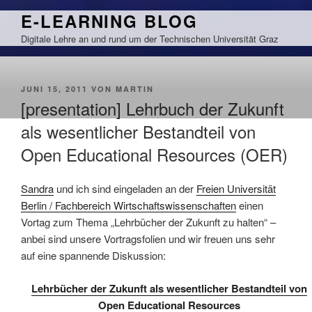
Zum
E-LEARNING BLOG
Inhalt
Digitale Lehre an und rund um der Technischen Universität Graz
springen
VERÖFFENTLICHT
JUNI 15, 2011
VON
MARTIN
AM
[presentation] Lehrbuch der Zukunft
als wesentlicher Bestandteil von
Open Educational Resources (OER)
Sandra
und ich sind eingeladen an der
Freien Universität
Berlin / Fachbereich Wirtschaftswissenschaften
einen
Vortag zum Thema „Lehrbücher der Zukunft zu halten“ –
anbei sind unsere Vortragsfolien und wir freuen uns sehr
auf eine spannende Diskussion:
Lehrbücher der Zukunft als wesentlicher Bestandteil von
Open Educational Resources