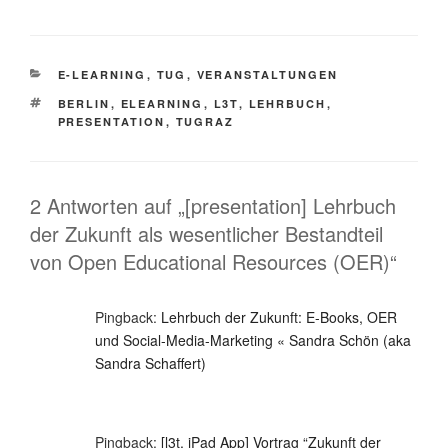
KATEGORIEN
E-LEARNING
,
TUG
,
VERANSTALTUNGEN
SCHLAGWÖRTER
BERLIN
,
ELEARNING
,
L3T
,
LEHRBUCH
,
PRESENTATION
,
TUGRAZ
2 Antworten auf „[presentation] Lehrbuch
der Zukunft als wesentlicher Bestandteil
von Open Educational Resources (OER)“
Pingback:
Lehrbuch der Zukunft: E-Books, OER
und Social-Media-Marketing « Sandra Schön (aka
Sandra Schaffert)
Pingback:
[l3t, iPad App] Vortrag “Zukunft der