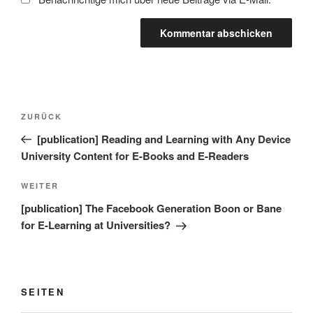
Beitragsnavigation
Vorheriger
ZURÜCK
Beitrag
[publication] Reading and Learning with Any Device
University Content for E-Books and E-Readers
Nächster
WEITER
Beitrag
[publication] The Facebook Generation Boon or Bane
for E-Learning at Universities?
SEITEN