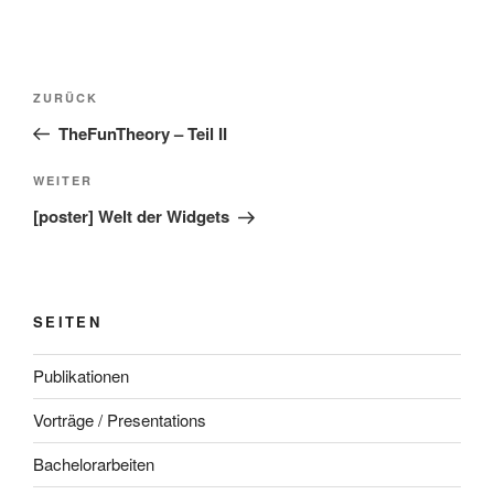
Beitragsnavigation
Vorheriger
ZURÜCK
Beitrag
TheFunTheory – Teil II
Nächster
WEITER
Beitrag
[poster] Welt der Widgets
SEITEN
Publikationen
Vorträge / Presentations
Bachelorarbeiten