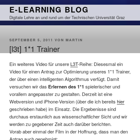
Zum
E-LEARNING BLOG
Inhalt
Digitale Lehre an und rund um der Technischen Universität Graz
springen
VERÖFFENTLICHT
SEPTEMBER 5, 2011
VON
MARTIN
AM
[l3t] 1*1 Trainer
Ein weiteres Video für unsere
L3T
-Reihe: Diesesmal ein
Video für einen Antrag zur Optimierung unseres 1*1 Trainer,
der über einen intelligenten Algorithmus verfügt. Damit
versuchen wir das
Erlernen des 1*1
spielerischer und
vorallem angepasster zu gestalten. Derzeit ist eine
Webversion und iPhone-Version (über die ich bereits
hier
geschrieben habe) im Einsatz. Die Ergebenisse sind
durchaus erstaunlich aus wissenschaftlicher Sicht und wir
werden zu gegebener Zeit auch darüber berichten.
Vorab aber einmal der Film in der Hoffnung, dass man den
Antrag auch genehmigt: