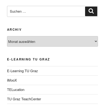
Suche
Suche
nach:
ARCHIV
Archiv
E-LEARNING TU GRAZ
E-Learning TU Graz
iMooX
TELucation
TU Graz TeachCenter