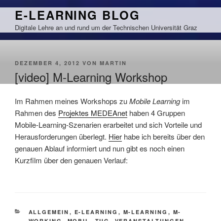
Zum
E-LEARNING BLOG
Inhalt
Digitale Lehre an und rund um der Technischen Universität Graz
springen
VERÖFFENTLICHT
DEZEMBER 4, 2012
VON
MARTIN
AM
[video] M-Learning Workshop
Im Rahmen meines Workshops zu
Mobile Learning
im
Rahmen des
Projektes MEDEAnet
haben 4 Gruppen
Mobile-Learning-Szenarien erarbeitet und sich Vorteile und
Herausforderungen überlegt.
Hier
habe ich bereits über den
genauen Ablauf informiert und nun gibt es noch einen
Kurzfilm über den genauen Verlauf:
KATEGORIEN
ALLGEMEIN
,
E-LEARNING
,
M-LEARNING
,
M-
WORKING
,
MOBIL
,
TUG
,
VERANSTALTUNGEN