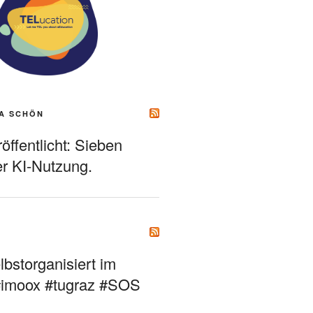
A SCHÖN
ffentlicht: Sieben
r KI-Nutzung.
bstorganisiert im
#imoox #tugraz #SOS