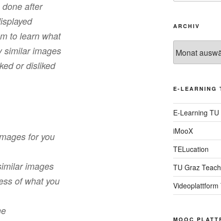
 done after
displayed
ARCHIV
tem to learn what
Archiv
y similar images
ked or disliked
E-LEARNING 
E-Learning TU
iMooX
images for you
TELucation
similar images
TU Graz Teach
ess of what you
Videoplattform
me
MOOC PLATT