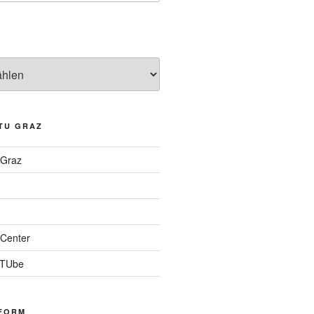
TU GRAZ
 Graz
Center
 TUbe
FORM