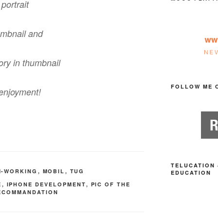
portrait
umbnail and
ory in thumbnail
FOLLOW ME 
r enjoyment!
TELUCATION 
M-WORKING
,
MOBIL
,
TUG
EDUCATION
E
,
IPHONE DEVELOPMENT
,
PIC OF THE
ECOMMANDATION