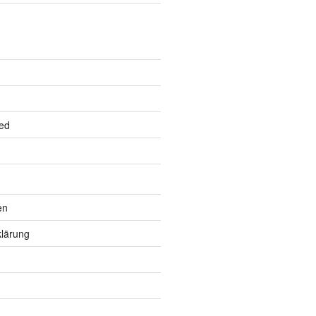
ed
en
lärung