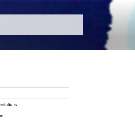
entations
en