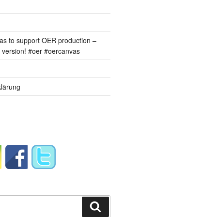
s to support OER production –
version! #oer #oercanvas
lärung
Suchen