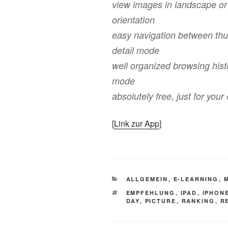
view images in landscape or 
orientation
easy navigation between th
detail mode
well organized browsing hist
mode
absolutely free, just for you
[
Link zur App
]
KATEGORIEN
ALLGEMEIN
,
E-LEARNING
,
SCHLAGWÖRTER
EMPFEHLUNG
,
IPAD
,
IPHON
DAY
,
PICTURE
,
RANKING
,
R