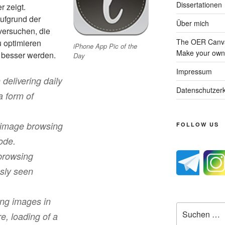
Dissertationen
r zeigt.
aufgrund der
Über mich
versuchen, die
The OER Canva
u optimieren
iPhone App Pic of the
Make your own 
 besser werden.
Day
Impressum
delivering daily
Datenschutzerk
a form of
 image browsing
FOLLOW US
ode.
browsing
usly seen
ng images in
Suche
e, loading of a
nach: