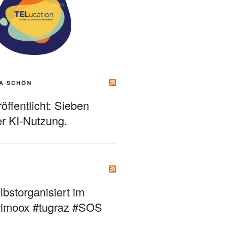
A SCHÖN
ffentlicht: Sieben
r KI-Nutzung.
bstorganisiert im
#imoox #tugraz #SOS