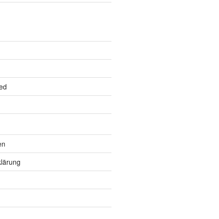
ed
en
lärung