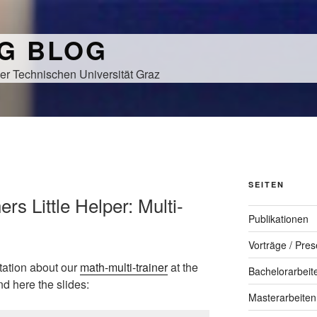
NG BLOG
er Technischen Universität Graz
SEITEN
rs Little Helper: Multi-
Publikationen
Vorträge / Pres
tation about our
math-multi-trainer
at the
Bachelorarbeit
d here the slides:
Masterarbeiten