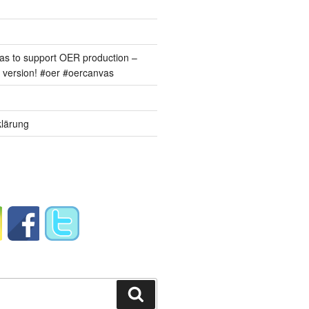
s to support OER production –
version! #oer #oercanvas
lärung
Suchen