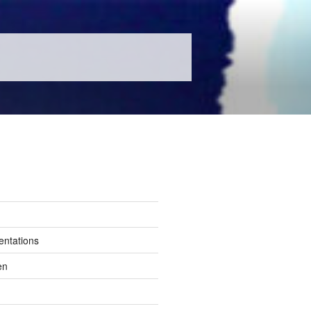
entations
en