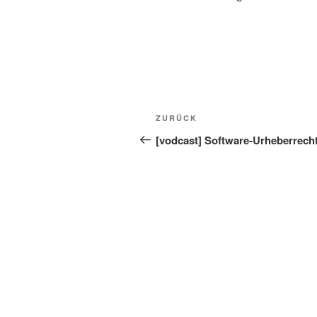
Beitragsnavigation
Vorheriger
ZURÜCK
Beitrag
[vodcast] Software-Urheberrech