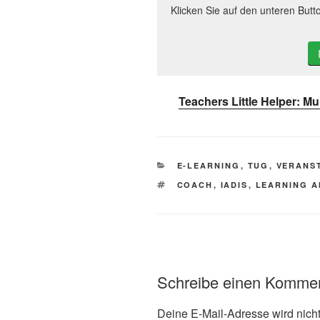
Klicken Sie auf den unteren Butt
Teachers Little Helper: M
KATEGORIEN
E-LEARNING
,
TUG
,
VERANS
SCHLAGWÖRTER
COACH
,
IADIS
,
LEARNING A
Schreibe einen Komme
Deine E-Mail-Adresse wird nicht 