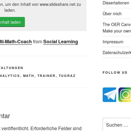
Dissertationen
on, um den Inhalt von www.slideshare.net zu
laden.
Über mich
Inhalt laden
The OER Canva
Make your own 
ulti-Math-Coach
from
Social Learning
Impressum
Datenschutzerk
TALTUNGEN
FOLLOW US
NALYTICS
,
MATH
,
TRAINER
,
TUGRAZ
ntar
Suche
nach:
veröffentlicht.
Erforderliche Felder sind