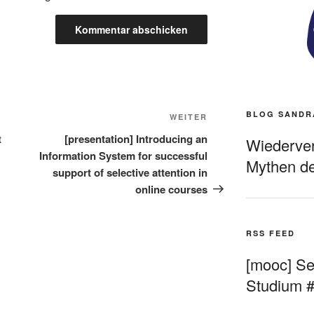
BLOG SANDR
Nächster
WEITER
Beitrag
t
[presentation] Introducing an
Wiederverö
Information System for successful
Mythen de
support of selective attention in
online courses
RSS FEED
[mooc] Sel
Studium 