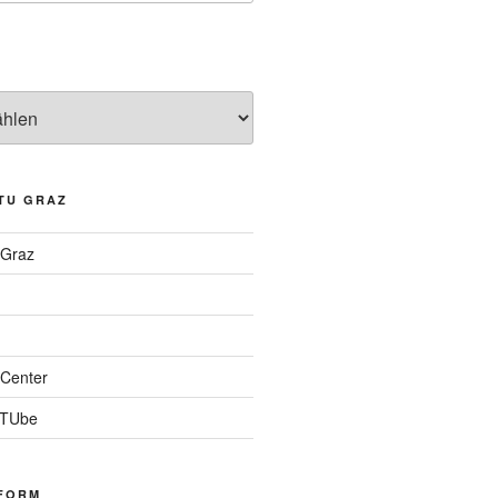
TU GRAZ
 Graz
Center
 TUbe
FORM