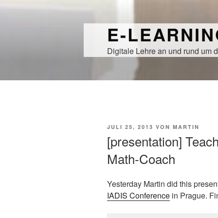
Zum
Inhalt
E-LEARNI
springen
Digitale Lehre an und rund um d
VERÖFFENTLICHT
JULI 25, 2013
VON
MARTIN
AM
[presentation] Teache
Math-Coach
Yesterday Martin did this presen
IADIS Conference
in Prague. Fin