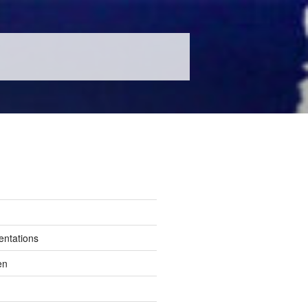
entations
en