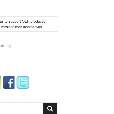
s to support OER production –
version! #oer #oercanvas
lärung
Suchen