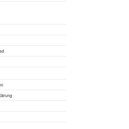
ed
en
lärung