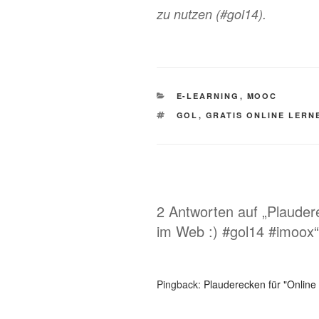
zu nutzen (#gol14).
KATEGORIEN
E-LEARNING
,
MOOC
SCHLAGWÖRTER
GOL
,
GRATIS ONLINE LERN
2 Antworten auf „Plauder
im Web :) #gol14 #imoox“
Pingback:
Plauderecken für "Online 