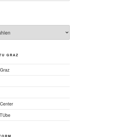
TU GRAZ
 Graz
Center
 TUbe
FORM