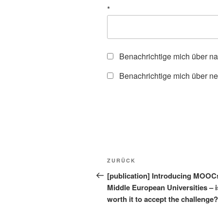
*
Benachrichtige mich über n
Benachrichtige mich über ne
Beitragsnavigation
Vorheriger
ZURÜCK
Beitrag
[publication] Introducing MOOC
Middle European Universities – is
worth it to accept the challenge?