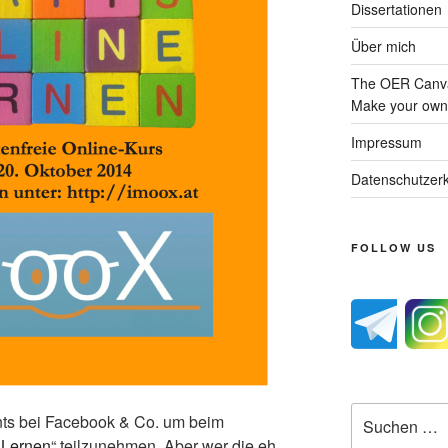
Dissertationen
Über mich
The OER Canva
Make your own 
Impressum
Datenschutzerk
FOLLOW US
Suche
nts bei Facebook & Co. um beim
nach:
 Lernen
“ teilzunehmen. Aber wer die eh