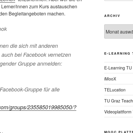
it Lerner/innen zum Kurs austauschen
nden Begleitangeboten machen.
ARCHIV
Archiv
ook
nen die sich mit anderen
s auch bei Facebook vernetzen
E-LEARNING 
olgender Gruppe anmelden:
E-Learning TU
iMooX
 Facebook-Gruppe für alle
TELucation
TU Graz Teach
.com/groups/235585019985050/?
Videoplattform
e+
MOOC PLATT