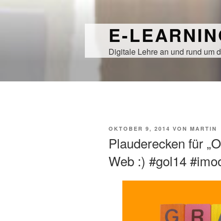
Zum
Inhalt
E-LEARNI
springen
Digitale Lehre an und rund um d
VERÖFFENTLICHT
OKTOBER 9, 2014
VON
MARTIN
AM
Plauderecken für „O
Web :) #gol14 #imo