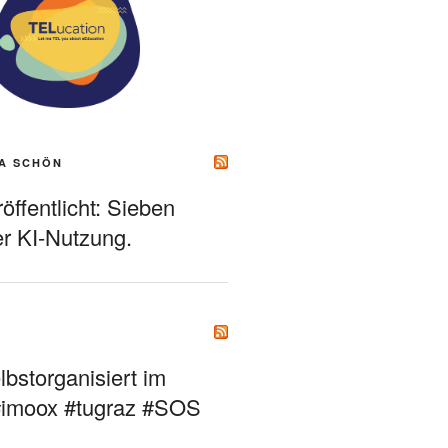
A SCHÖN
ffentlicht: Sieben
r KI-Nutzung.
bstorganisiert im
#imoox #tugraz #SOS