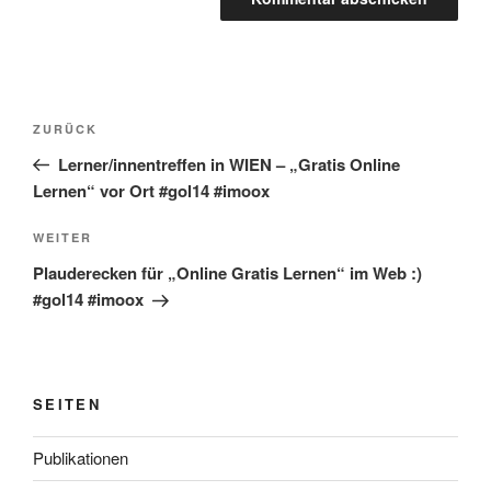
Beitragsnavigation
Vorheriger
ZURÜCK
Beitrag
Lerner/innentreffen in WIEN – „Gratis Online
Lernen“ vor Ort #gol14 #imoox
Nächster
WEITER
Beitrag
Plauderecken für „Online Gratis Lernen“ im Web :)
#gol14 #imoox
SEITEN
Publikationen