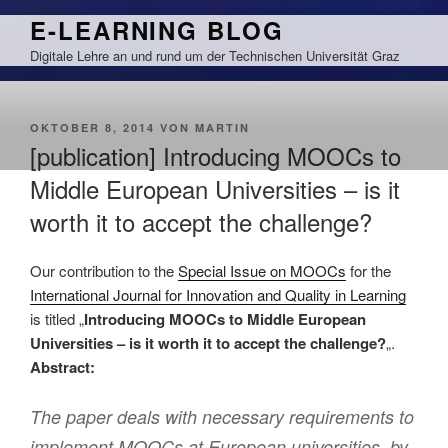
Zum
E-LEARNING BLOG
Inhalt
Digitale Lehre an und rund um der Technischen Universität Graz
springen
VERÖFFENTLICHT
OKTOBER 8, 2014
VON
MARTIN
AM
[publication] Introducing MOOCs to
Middle European Universities – is it
worth it to accept the challenge?
Our contribution to the
Special Issue on MOOCs
for the
International Journal for Innovation and Quality in Learning
is titled „
Introducing MOOCs to Middle European
Universities – is it worth it to accept the challenge?
„.
Abstract:
The paper deals with necessary requirements to
implement MOOCs at European universities, by