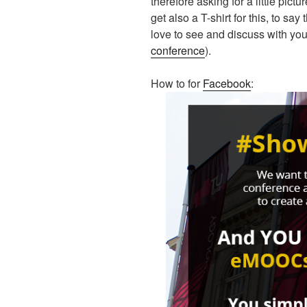
therefore asking for a little pictu
get also a T-shirt for this, to s
love to see and discuss with y
conference
).
How to for
Facebook
: