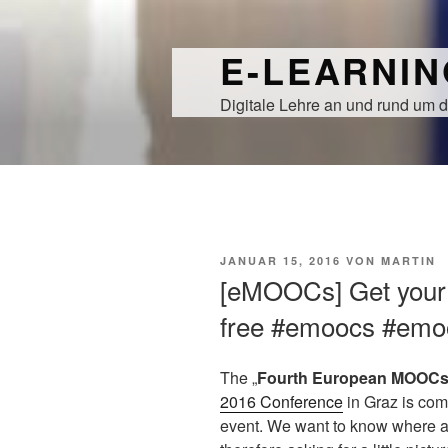
Zum
Inhalt
E-LEARNI
springen
Digitale Lehre an und rund um d
VERÖFFENTLICHT
JANUAR 15, 2016
VON
MARTIN
AM
[eMOOCs] Get your c
free #emoocs #emo
The „
Fourth European MOOCs
2016 Conference
in Graz is comi
event. We want to know where a