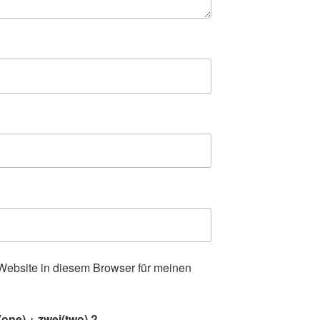
ebsite in diesem Browser für meinen
.
one) + zwei(two) ?