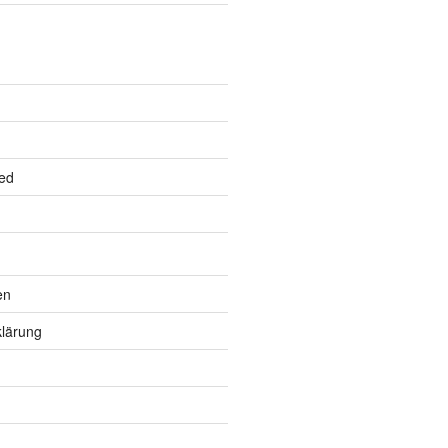
ed
en
lärung