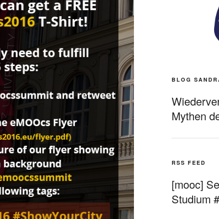
BLOG SANDR
Wiederverö
Mythen de
RSS FEED
[mooc] Sel
Studium 