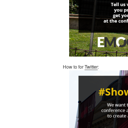
How to for
Twitter
: