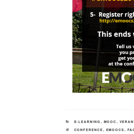
KATEGORIEN
E-LEARNING
,
MOOC
,
VERAN
SCHLAGWÖRTER
CONFERENCE
,
EMOOCS
,
FA