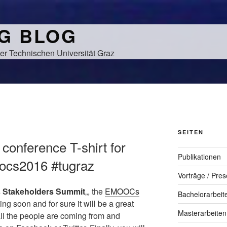
NG BLOG
er Technischen Universität Graz
SEITEN
onference T-shirt for
Publikationen
ocs2016 #tugraz
Vorträge / Pres
 Stakeholders Summit
„, the
EMOOCs
Bachelorarbeit
ng soon and for sure it will be a great
Masterarbeiten
ll the people are coming from and