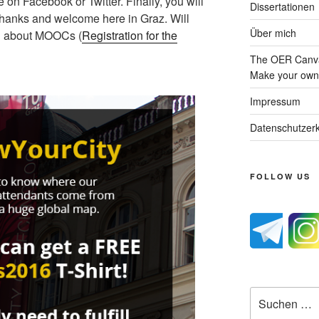
re on Facebook or Twitter. Finally, you will
Dissertationen
ay thanks and welcome here in Graz. Will
Über mich
ou about MOOCs (
Registration for the
The OER Canva
Make your own 
Impressum
Datenschutzerk
FOLLOW US
Suche
nach: