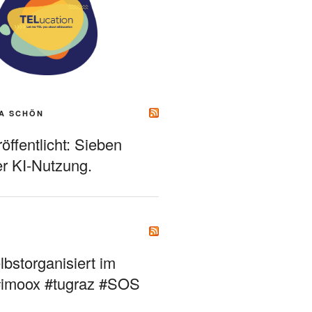
A SCHÖN
ffentlicht: Sieben
r KI-Nutzung.
bstorganisiert im
#imoox #tugraz #SOS