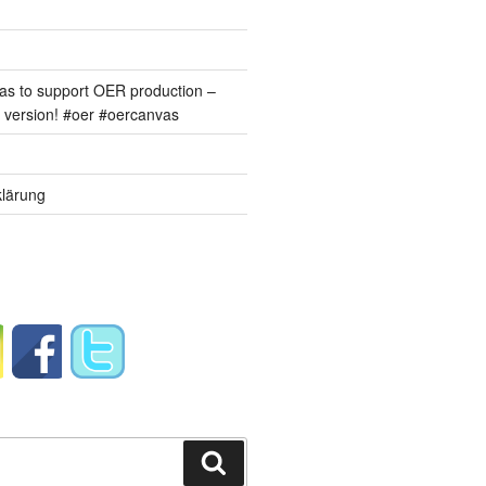
s to support OER production –
version! #oer #oercanvas
lärung
Suchen