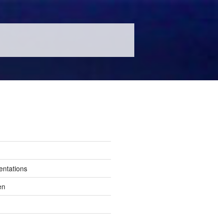
entations
en