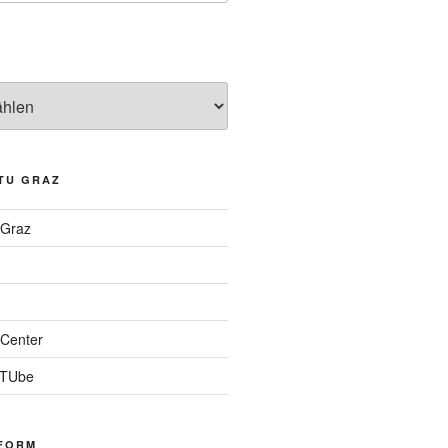
TU GRAZ
 Graz
Center
 TUbe
FORM