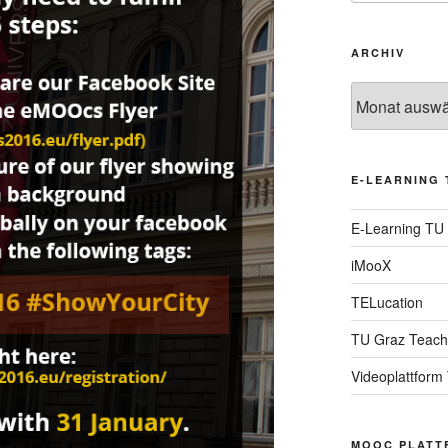
ARCHIV
Archiv
E-LEARNING 
E-Learning TU
iMooX
TELucation
TU Graz Teach
Videoplattform
MOOC PLATT