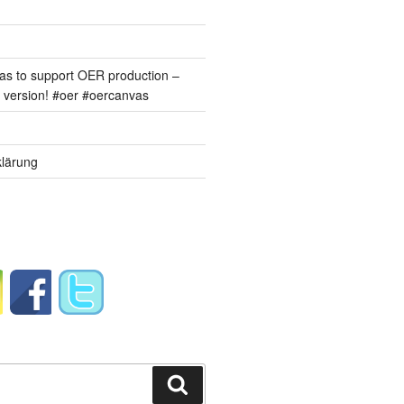
s to support OER production –
version! #oer #oercanvas
lärung
Suchen