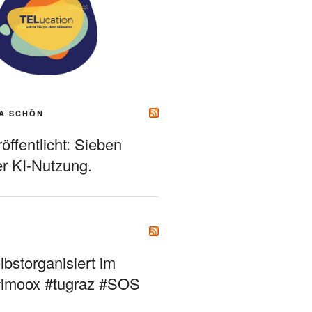
A SCHÖN
ffentlicht: Sieben
r KI-Nutzung.
bstorganisiert im
#imoox #tugraz #SOS