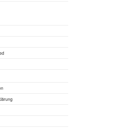
ed
en
lärung