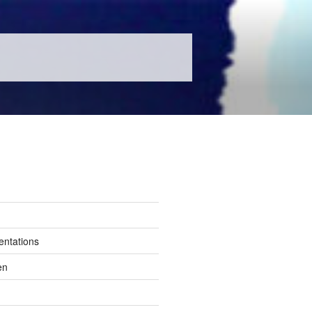
entations
en