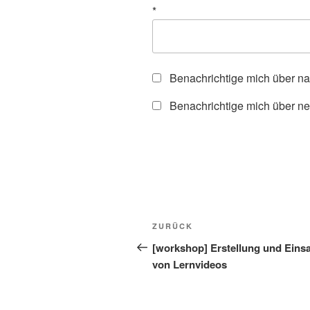
*
Benachrichtige mich über n
Benachrichtige mich über ne
Beitragsnavigation
Vorheriger
ZURÜCK
Beitrag
[workshop] Erstellung und Eins
von Lernvideos