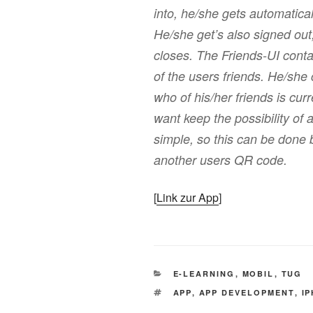
into, he/she gets automatical
He/she get’s also signed out
closes. The Friends-UI contai
of the users friends. He/she
who of his/her friends is cur
want keep the possibility of 
simple, so this can be done 
another users QR code.
[
Link zur App
]
KATEGORIEN
E-LEARNING
,
MOBIL
,
TUG
SCHLAGWÖRTER
APP
,
APP DEVELOPMENT
,
I