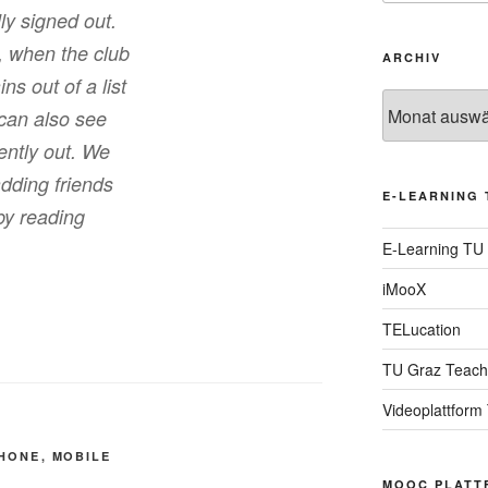
ly signed out.
, when the club
ARCHIV
ns out of a list
Archiv
 can also see
rently out. We
adding friends
E-LEARNING 
by reading
E-Learning TU
iMooX
TELucation
TU Graz Teach
Videoplattform
PHONE
,
MOBILE
MOOC PLATT