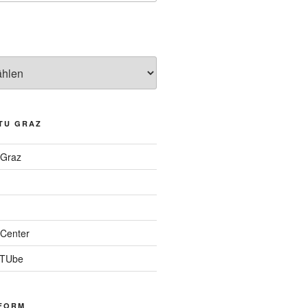
TU GRAZ
 Graz
Center
 TUbe
FORM