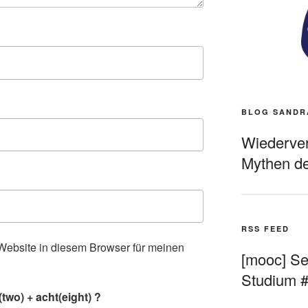
BLOG SANDR
Wiederverö
Mythen de
RSS FEED
ebsite in diesem Browser für meinen
[mooc] Sel
.
Studium 
two) + acht(eight) ?