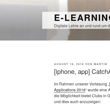
Zum
Inhalt
E-LEARNI
springen
Digitale Lehre an und rund um d
VERÖFFENTLICHT
AUGUST 19, 2016
VON
MARTIN
AM
[iphone, app] Catc
Im Rahmen unserer Vorlesung „
Applications 2016
“ wurde eine 
die Möglichkeit bietet Clubs in
und dies auch anzuzeigen: