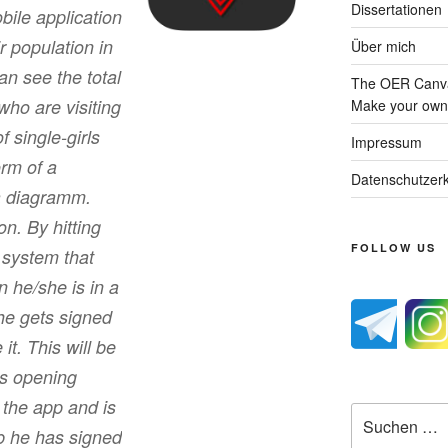
Dissertationen
bile application
r population in
Über mich
an see the total
The OER Canva
who are visiting
Make your own 
f single-girls
Impressum
orm of a
Datenschutzerk
a diagramm.
on. By hitting
FOLLOW US
e system that
n he/she is in a
he gets signed
 it. This will be
bs opening
the app and is
Suche
ub he has signed
nach: