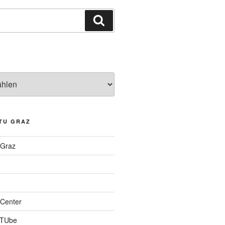
Suchen
TU GRAZ
 Graz
Center
 TUbe