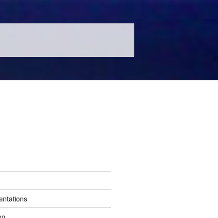
entations
en