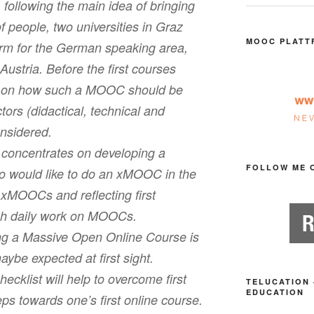
, following the main idea of bringing
f people, two universities in Graz
MOOC PLATT
m for the German speaking area,
ustria. Before the first courses
ed on how such a MOOC should be
tors (didactical, technical and
onsidered.
 concentrates on developing a
FOLLOW ME 
who would like to do an xMOOC in the
t xMOOCs and reflecting first
gh daily work on MOOCs.
ing a Massive Open Online Course is
be expected at first sight.
cklist will help to overcome first
TELUCATION 
EDUCATION
eps towards one’s first online course.