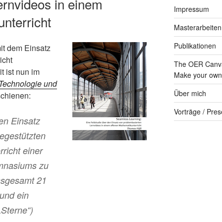
ernvideos in einem
Impressum
nterricht
Masterarbeiten
Publikationen
it dem Einsatz
icht
The OER Canva
t ist nun im
Make your own 
-Technologie und
Über mich
schienen:
Vorträge / Pres
den Einsatz
egestützten
richt einer
ymnasiums zu
insgesamt 21
und ein
Sterne“)