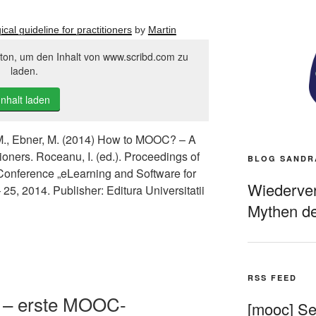
l guideline for practitioners
by
Martin
tton, um den Inhalt von www.scribd.com zu
laden.
Inhalt laden
M., Ebner, M. (2014) How to MOOC? – A
ioners. Roceanu, I. (ed.). Proceedings of
BLOG SANDR
c Conference „eLearning and Software for
Wiederverö
25, 2014. Publisher: Editura Universitatii
Mythen de
RSS FEED
X – erste MOOC-
[mooc] Sel