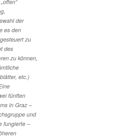
„offen“
ng,
swahl der
e es den
tgesteuert zu
t des
ren zu können,
̈mtliche
ätter, etc.)
Eine
ei fünften
ms in Graz –
uchsgruppe und
e fungierte –
öheren