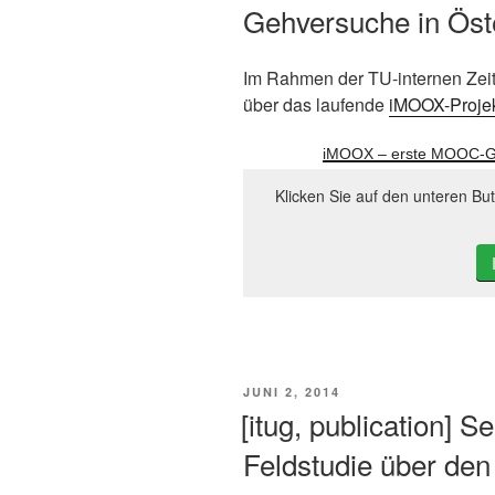
Gehversuche in Öst
Im Rahmen der TU-internen Zeit
über das laufende
iMOOX-Proje
iMOOX – erste MOOC-Ge
Klicken Sie auf den unteren Bu
VERÖFFENTLICHT
JUNI 2, 2014
AM
[itug, publication] 
Feldstudie über den