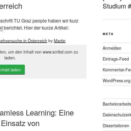
erreich
Studium 
schrift TU Graz people haben wir kurz
kt
berichtet. Hier der kurze Artikel:
META
hversuche in Österreich
by
Martin
Anmelden
tton, um den Inhalt von www.scribd.com zu
laden.
Eintrags-Feed
Kommentar-Fe
Inhalt laden
WordPress.org
Bachelorarbeit
Seamless Learning: Eine
Datenschutzerk
 Einsatz von
Dissertationen