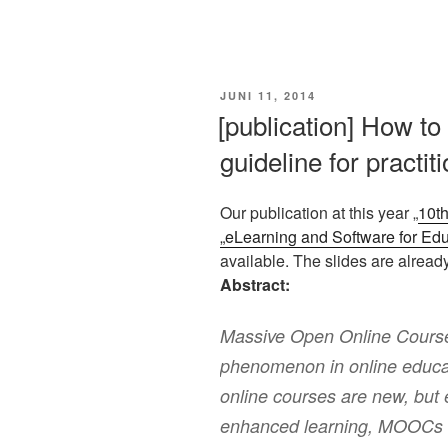
VERÖFFENTLICHT
JUNI 11, 2014
AM
[publication] How 
guideline for practit
Our publication at this year „
10th
„eLearning and Software for Ed
available. The slides are alread
Abstract:
Massive Open Online Course
phenomenon in online educat
online courses are new, but e
enhanced learning, MOOCs 