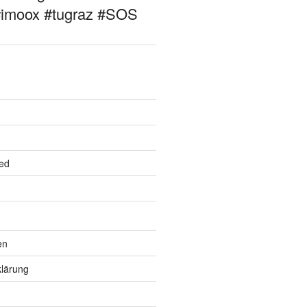
#imoox #tugraz #SOS
ed
en
lärung