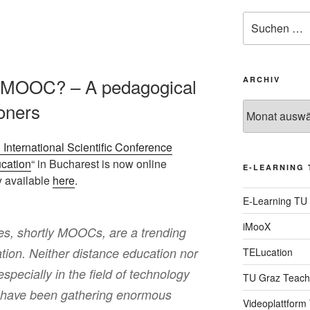
Suche
nach:
to MOOC? – A pedagogical
ARCHIV
ioners
Archiv
 International Scientific Conference
ucation
“ in Bucharest is now online
E-LEARNING 
y available
here
.
E-Learning TU
iMooX
s, shortly MOOCs, are a trending
ion. Neither distance education nor
TELucation
specially in the field of technology
TU Graz Teach
have been gathering enormous
Videoplattform