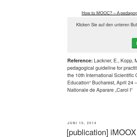
How to MOOC? – A pedagogica
Klicken Sie auf den unteren Bu
Reference:
Lackner, E., Kopp, 
pedagogical guideline for practit
the 10th International Scientifi
Education“ Bucharest, April 24 – 
Nationale de Aparare „Carol I”
VERÖFFENTLICHT
JUNI 10, 2014
AM
[publication] iMOO