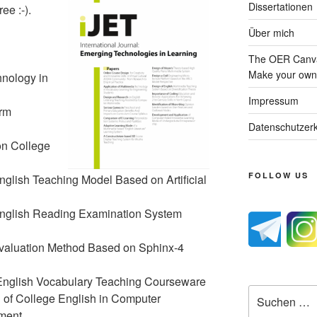
Dissertationen
ee :-).
Über mich
The OER Canva
Make your own 
hnology in
Impressum
orm
Datenschutzerk
on College
FOLLOW US
English Teaching Model Based on Artificial
English Reading Examination System
aluation Method Based on Sphinx-4
English Vocabulary Teaching Courseware
Suche
l of College English in Computer
nach:
nment