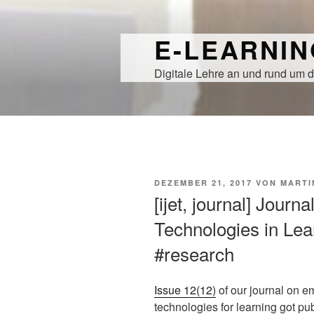
Zum
Inhalt
E-LEARNI
springen
Digitale Lehre an und rund um d
VERÖFFENTLICHT
DEZEMBER 21, 2017
VON
MARTI
AM
[ijet, journal] Journ
Technologies in Lear
#research
Issue 12(12)
of our journal on e
technologies for learning got pu