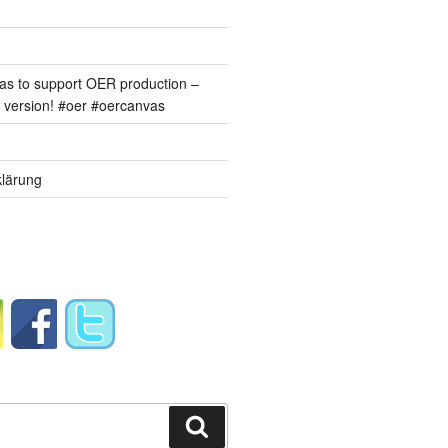
s to support OER production –
version! #oer #oercanvas
lärung
Suchen