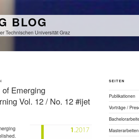
NG BLOG
er Technischen Universität Graz
N
SEITEN
al of Emerging
Publikationen
ning Vol. 12 / No. 12 #ijet
Vorträge / Pres
Bachelorarbeit
merging
Masterarbeiten
blished.