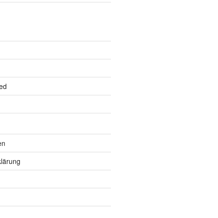
ed
en
lärung