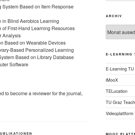
ng System Based on Item Response
ARCHIV
y in Blind Aerobics Learning
of First-Hand Learning Resources
Archiv
r Analysis
tion Based on Wearable Devices
ibrary-Based Personalized Learning
E-LEARNING 
ystem Based on Library Database
ter Software
E-Learning TU
iMooX
TELucation
ed to become a reviewer for the journal,
TU Graz Teach
Videoplattform
PUBLIKATIONEN
MOOC PLATT