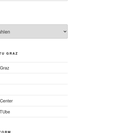
TU GRAZ
 Graz
Center
 TUbe
FORM