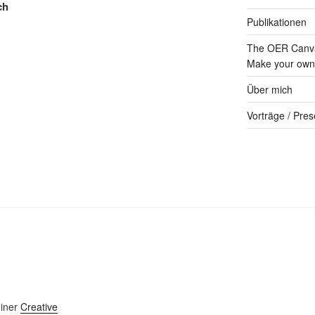
ch
Publikationen
The OER Canva
Make your own 
Über mich
Vorträge / Pres
einer
Creative