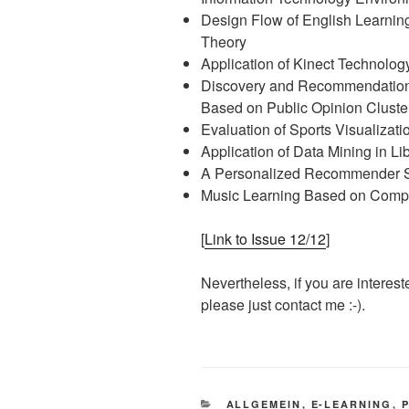
Design Flow of English Learni
Theory
Application of Kinect Technolog
Discovery and Recommendation 
Based on Public Opinion Cluste
Evaluation of Sports Visualiza
Application of Data Mining in L
A Personalized Recommender S
Music Learning Based on Compu
[
Link to Issue 12/12
]
Nevertheless, if you are interest
please just contact me :-).
KATEGORIEN
ALLGEMEIN
,
E-LEARNING
,