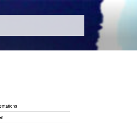
entations
en