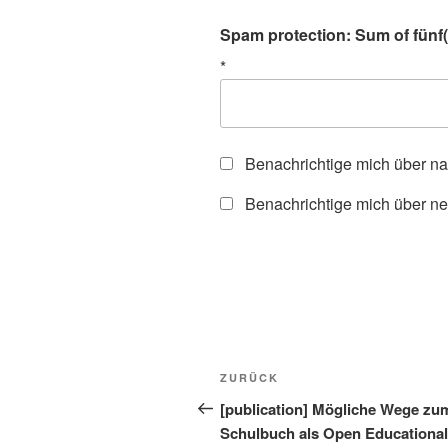
Spam protection: Sum of fünf(f
*
Benachrichtige mich über n
Benachrichtige mich über ne
Beitragsnavigation
Vorheriger
ZURÜCK
Beitrag
[publication] Mögliche Wege zu
Schulbuch als Open Educational