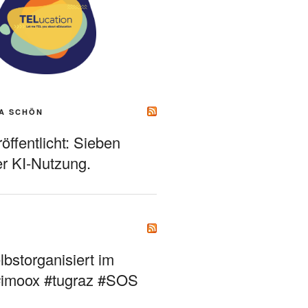
A SCHÖN
ffentlicht: Sieben
r KI-Nutzung.
bstorganisiert im
#imoox #tugraz #SOS