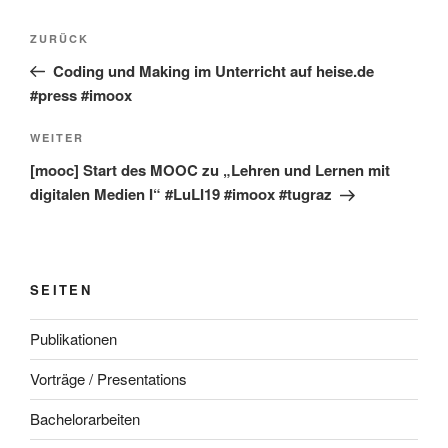
Beitragsnavigation
Vorheriger
ZURÜCK
Beitrag
Coding und Making im Unterricht auf heise.de
#press #imoox
Nächster
WEITER
Beitrag
[mooc] Start des MOOC zu „Lehren und Lernen mit
digitalen Medien I“ #LuLI19 #imoox #tugraz
SEITEN
Publikationen
Vorträge / Presentations
Bachelorarbeiten