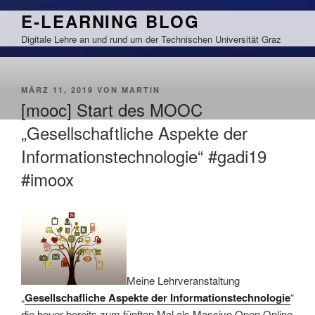
Zum
E-LEARNING BLOG
Inhalt
Digitale Lehre an und rund um der Technischen Universität Graz
springen
VERÖFFENTLICHT
MÄRZ 11, 2019
VON
MARTIN
AM
[mooc] Start des MOOC
„Gesellschaftliche Aspekte der
Informationstechnologie“ #gadi19
#imoox
Meine Lehrveranstaltung
„
Gesellschafliche Aspekte der Informationstechnologie
“
die heuer bereits zum fünften Mal als Massive Open Online