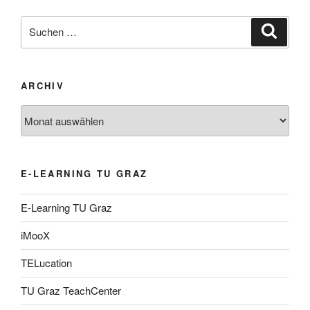
Suche
Suche
nach:
ARCHIV
Archiv
E-LEARNING TU GRAZ
E-Learning TU Graz
iMooX
TELucation
TU Graz TeachCenter