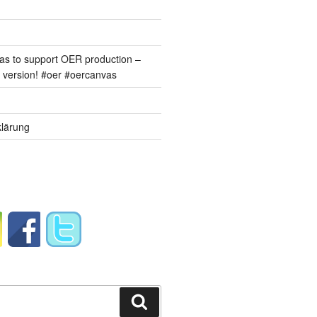
s to support OER production –
version! #oer #oercanvas
lärung
Suchen