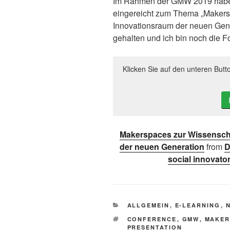
Im Rahmen der GMW 2019 haben
eingereicht zum Thema „Makers
Innovationsraum der neuen Gener
gehalten und ich bin noch die F
Klicken Sie auf den unteren Butt
Makerspaces zur Wissensch
der neuen Generation
from
D
social innovator
KATEGORIEN
ALLGEMEIN
,
E-LEARNING
,
SCHLAGWÖRTER
CONFERENCE
,
GMW
,
MAKER
PRESENTATION