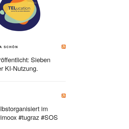
A SCHÖN
ffentlicht: Sieben
r KI-Nutzung.
bstorganisiert im
#imoox #tugraz #SOS