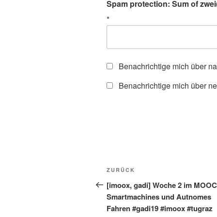
Spam protection: Sum of zwei(
*
Benachrichtige mich über n
Benachrichtige mich über ne
Beitragsnavigation
Vorheriger
ZURÜCK
Beitrag
[imoox, gadi] Woche 2 im MOOC
Smartmachines und Autnomes
Fahren #gadi19 #imoox #tugraz