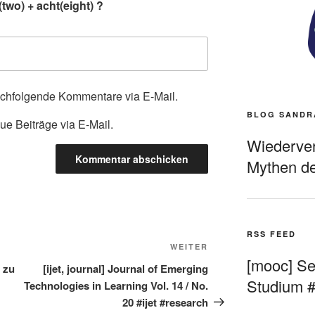
two) + acht(eight) ?
achfolgende Kommentare via E-Mail.
BLOG SANDR
ue Beiträge via E-Mail.
Wiederverö
Mythen de
RSS FEED
Nächster
WEITER
[mooc] Sel
Beitrag
 zu
[ijet, journal] Journal of Emerging
Studium 
Technologies in Learning Vol. 14 / No.
20 #ijet #research