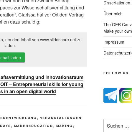
 wir noch einen zweiten Beitrag
Dissertationen
paces zur Wissenschaftsvermittlung und
Über mich
ation“. Clarissa hat vor Ort den Vortrag
olien dazu schuldig:
The OER Canva
Make your own 
on, um den Inhalt von www.slideshare.net zu
Impressum
laden.
Datenschutzerk
Inhalt laden
FOLLOW US
aftsvermittlung und Innovationsraum
OIT – Entrepreneurial skills for young
s in an open digital world
NEUENTWICKLUNG
,
VERANSTALTUNGEN
Suche
DAYS
,
MAKEREDUCATION
,
MAKING
,
nach: