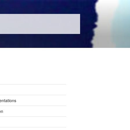
entations
en