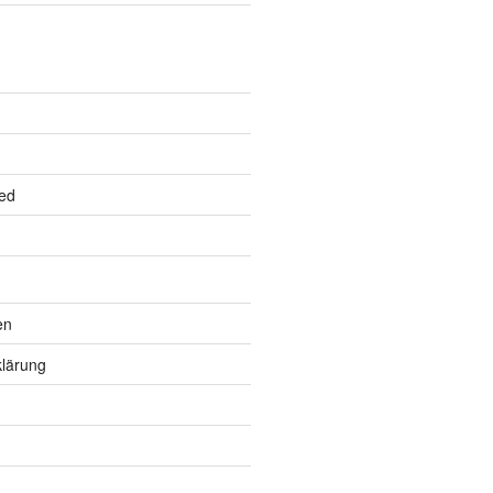
ed
en
lärung