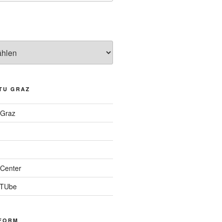
TU GRAZ
 Graz
Center
 TUbe
FORM