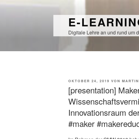
Zum
Inhalt
E-LEARNI
springen
Digitale Lehre an und rund um d
VERÖFFENTLICHT
OKTOBER 24, 2019
VON
MARTIN
AM
[presentation] Make
Wissenschaftsvermi
Innovationsraum de
#maker #makereduc