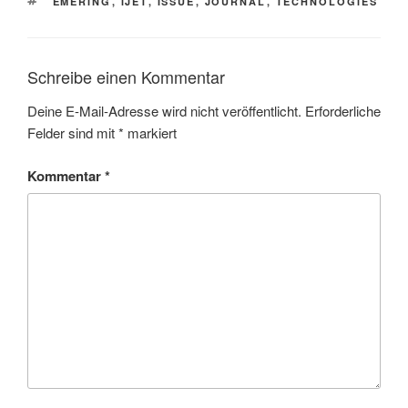
SCHLAGWÖRTER
EMERING
,
IJET
,
ISSUE
,
JOURNAL
,
TECHNOLOGIES
Schreibe einen Kommentar
Deine E-Mail-Adresse wird nicht veröffentlicht.
Erforderliche
Felder sind mit
*
markiert
Kommentar
*