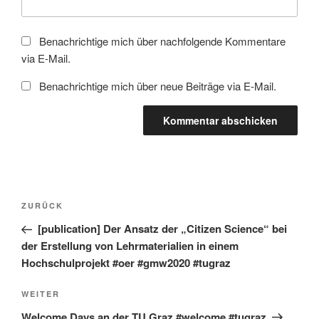
Benachrichtige mich über nachfolgende Kommentare
via E-Mail.
Benachrichtige mich über neue Beiträge via E-Mail.
Beitragsnavigation
Vorheriger
ZURÜCK
Beitrag
[publication] Der Ansatz der „Citizen Science“ bei
der Erstellung von Lehrmaterialien in einem
Hochschulprojekt #oer #gmw2020 #tugraz
Nächster
WEITER
Beitrag
Welcome Days an der TU Graz #welcome #tugraz