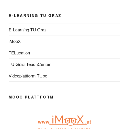
E-LEARNING TU GRAZ
E-Learning TU Graz
iMooX
TELucation
TU Graz TeachCenter
Videoplattform TUbe
MOOC PLATTFORM