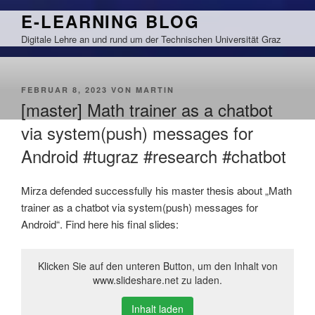
Zum
E-LEARNING BLOG
Inhalt
Digitale Lehre an und rund um der Technischen Universität Graz
springen
VERÖFFENTLICHT
FEBRUAR 8, 2023
VON
MARTIN
AM
[master] Math trainer as a chatbot
via system(push) messages for
Android #tugraz #research #chatbot
Mirza defended successfully his master thesis about „Math
trainer as a chatbot via system(push) messages for
Android“. Find here his final slides:
Klicken Sie auf den unteren Button, um den Inhalt von
www.slideshare.net zu laden.
Inhalt laden