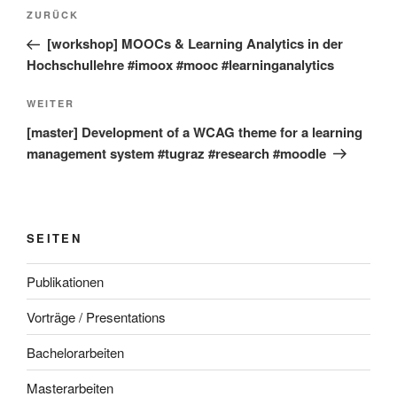
Beitragsnavigation
Vorheriger
ZURÜCK
Beitrag
[workshop] MOOCs & Learning Analytics in der
Hochschullehre #imoox #mooc #learninganalytics
Nächster
WEITER
Beitrag
[master] Development of a WCAG theme for a learning
management system #tugraz #research #moodle
SEITEN
Publikationen
Vorträge / Presentations
Bachelorarbeiten
Masterarbeiten